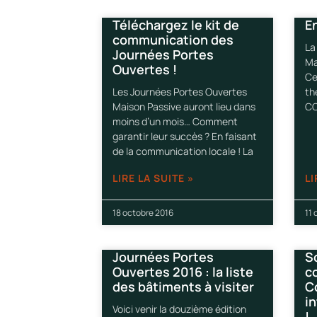
Téléchargez le kit de
E
communication des
La
Journées Portes
Ma
Ouvertes !
Ce
Les Journées Portes Ouvertes
th
Maison Passive auront lieu dans
CO
moins d’un mois… Comment
garantir leur succès ? En faisant
de la communication locale ! La
LIRE LA SUITE »
LI
18 octobre 2016
11 
Journées Portes
S
Ouvertes 2016 : la liste
co
des bâtiments à visiter
C
in
Voici venir la douzième édition
!