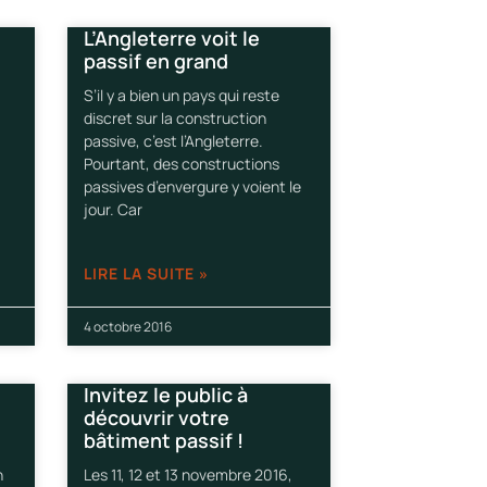
L’Angleterre voit le
passif en grand
S’il y a bien un pays qui reste
discret sur la construction
passive, c’est l’Angleterre.
Pourtant, des constructions
passives d’envergure y voient le
jour. Car
LIRE LA SUITE »
4 octobre 2016
Invitez le public à
découvrir votre
bâtiment passif !
n
Les 11, 12 et 13 novembre 2016,