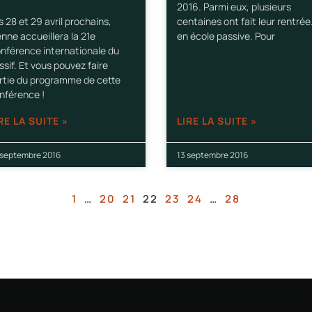
2016. Parmi eux, plusieurs
s 28 et 29 avril prochains,
centaines ont fait leur rentré
enne accueillera la 21e
en école passive. Pour
nférence internationale du
ssif. Et vous pouvez faire
rtie du programme de cette
nférence !
RE LA SUITE »
LIRE LA SUITE »
 septembre 2016
13 septembre 2016
1
…
20
21
22
23
24
…
28