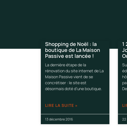
Shopping de Noël : la
1 
boutique de La Maison
J
Passive est lancée !
O
La dernière étape de la
Su
rénovation du site internet de La
éd
Maison Passive vient de se
hô
concrétiser : le site est
pa
désormais doté d’une boutique.
De
LIRE LA SUITE »
LI
13 décembre 2016
22