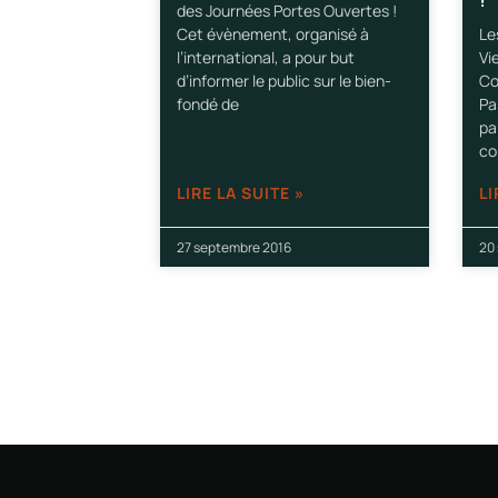
des Journées Portes Ouvertes !
Cet évènement, organisé à
Le
l’international, a pour but
Vi
d’informer le public sur le bien-
Co
fondé de
Pa
pa
co
LIRE LA SUITE »
LI
27 septembre 2016
20