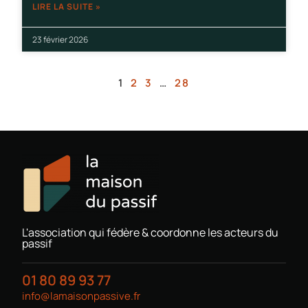
LIRE LA SUITE »
23 février 2026
1
2
3
…
28
L'association qui fédère & coordonne les acteurs du
passif
01 80 89 93 77
info@lamaisonpassive.fr