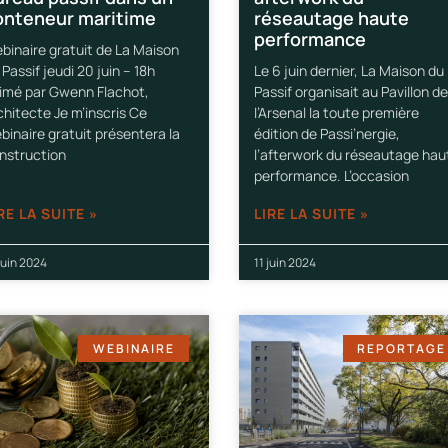
onteneur maritime
réseautage haute
performance
binaire gratuit de La Maison
 Passif jeudi 20 juin – 18h
Le 6 juin dernier, La Maison du
imé par Gwenn Flachot,
Passif organisait au Pavillon de
chitecte Je m’inscris Ce
l’Arsenal la toute première
binaire gratuit présentera la
édition de Passi’nergie,
nstruction
l’afterwork du réseautage hau
performance. L’occasion
RE LA SUITE »
LIRE LA SUITE »
juin 2024
11 juin 2024
WEBINAIRE
REPORTAGE