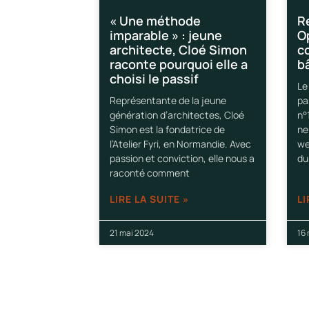
« Une méthode
R
imparable » : jeune
O
architecte, Cloé Simon
c
raconte pourquoi elle a
b
choisi le passif
Le
Représentante de la jeune
pa
génération d’architectes, Cloé
n°
Simon est la fondatrice de
ne
l’Atelier Fyri, en Normandie. Avec
we
passion et conviction, elle nous a
du
raconté comment
LIRE LA SUITE »
LI
21 mai 2024
16