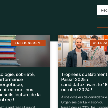
ENSEIGNEMENT
AGENDA
ologie, sobriété,
Trophées du Bâtiment
erformance
Passif 2025 :
nergétique,
candidatez avant le 18
chitecture : nos
octobre 2024 !
nseils lecture de la
À vos dossiers de candidature 
ntrée !
Organisés par La Maison du
st la rentrée ! Et qui dit
Passif depuis 2019, les Trophé