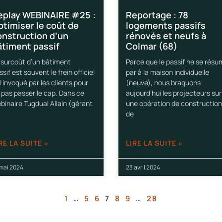
eplay WEBINAIRE #25 :
Reportage : 78
ptimiser le coût de
logements passifs
onstruction d’un
rénovés et neufs à
âtiment passif
Colmar (68)
 surcoût d’un bâtiment
Parce que le passif ne se rés
ssif est souvent le frein officiel
par à la maison individuelle
1 invoqué par les clients pour
(neuve), nous braquons
 pas passer le cap. Dans ce
aujourd’hui les projecteurs sur
binaire Tugdual Allain (gérant
une opération de construction
de
RE LA SUITE »
LIRE LA SUITE »
 mai 2024
23 avril 2024
1
…
5
6
7
8
9
…
28