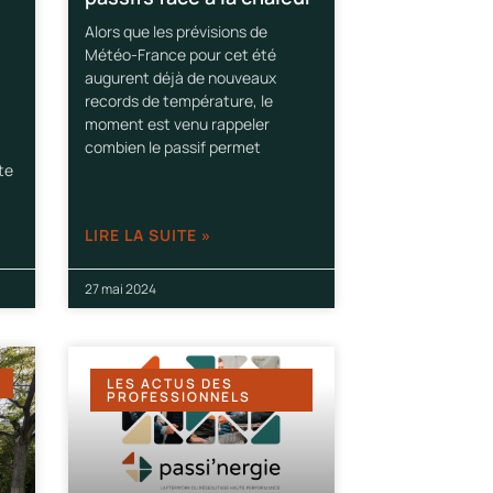
Alors que les prévisions de
Météo-France pour cet été
augurent déjà de nouveaux
records de température, le
moment est venu rappeler
combien le passif permet
te
LIRE LA SUITE »
27 mai 2024
LES ACTUS DES
PROFESSIONNELS