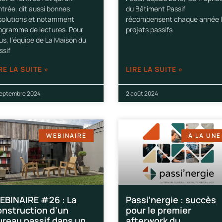
ntrée, dit aussi bonnes
du Bâtiment Passif
solutions et notamment
récompensent chaque année 
ogramme de lectures. Pour
projets passifs
us, l’équipe de La Maison du
ssif
RE LA SUITE »
LIRE LA SUITE »
septembre 2024
2 août 2024
WEBINAIRE
À LA UNE
EBINAIRE #26 : La
Passi’nergie : succès
onstruction d’un
pour le premier
ureau passif dans un
afterwork du