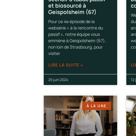
et biosourcé à
c
Geispolsheim (67)
We
Pour ce 4e épisode de la
du
websérie « à la rencontre du
an
passif », notre équipe vous
ar
emmène à Geispolsheim (67),
we
non loin de Strasbourg, pour
co
visiter
LIRE LA SUITE »
LI
25 juin 2024
12 
À LA UNE