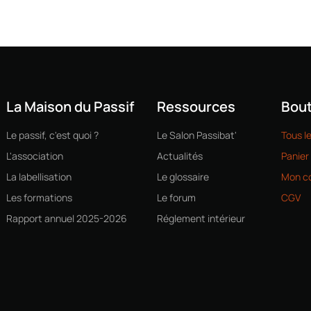
La Maison du Passif
Ressources
Bout
Le passif, c'est quoi ?
Le Salon Passibat'
Tous l
L'association
Actualités
Panier
La labellisation
Le glossaire
Mon c
Les formations
Le forum
CGV
Rapport annuel 2025-2026
Réglement intérieur