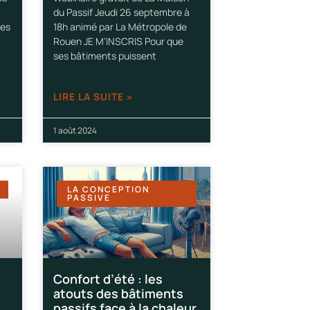
du Passif Jeudi 26 septembre à
les
18h animé par La Métropole de
Rouen JE M’INSCRIS Pour que
ses bâtiments puissent
LIRE LA SUITE »
1 août 2024
LA CONCEPTION
PASSIVE
Confort d’été : les
atouts des bâtiments
passifs face à la chaleur