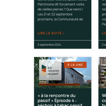
Patrimoine dit forcément visite
re
de vieilles pierres ? Que nenni !
ré
Les 21 et 22 septembre
pr
prochains, la Communauté de
vo
Pa
LIRE LA SUITE »
LI
5 septembre 2024
2 
À LA UNE
« à la rencontre du
W
passif » Épisode 4 :
c
séchoir à tabac passif
b