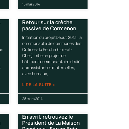
15 mai 2014
s
Retour sur la crèche
passive de Cormenon
Initiation du projetDébut 2013, la
communauté de communes des
on
Collines du Perche (Loir-et-
Cher) initie un projet de
bâtiment communautaire dédié
5
aux assistantes maternelles,
avec bureaux,
LIRE LA SUITE »
28 mars 2014
En avril, retrouvez le
u
Président de La Maison
Passive au Forum Bois