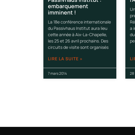
embarquement
Un
imminent !
pr
La 18e conférence internationale
Ré
du Passivhaus Institut aura lieu
a 
cette année à Aix-La-Chapelle,
du
les 25 et 26 avril prochains. Des
pe
circuits de visite sont organisés
LIRE LA SUITE »
LI
7 mars 2014
28 