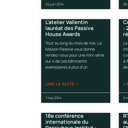
24 juin 2014
28
L’atelier Vallentin
C
lauréat des Passive
: 
House Awards
r
Tout au long du mois de mai, La
La
Maison Passive vous donne
in
rendez-vous pour une mini-série
co
sur 4 de ces bâtiments
à 
exemplaires à plus d’un
de
LIRE LA SUITE »
LI
7 mai 2014
2 m
18e conférence
R
internationale du
a
Passivhaus Institut :
l