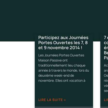
Participez aux Journées
7
Portes Ouvertes les 7, 8
co
et 9 novembre 2014 !
é
Be
Les Journées Portes Ouvertes
P
Maison Passive ont
traditionnellement lieu chaque
Ac
année à travers le monde, lors du
ar
deuxième week-end de
Oe
novembre. Elles ont vocation à
rés
vé
se
LIRE LA SUITE »
LI