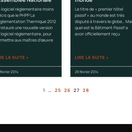
 logiciel réglementaire moins
Le titre de « premier hôtel
écis que le PHPP La
passif » au monde est très
glementation Thermique 2012
disputé à travers le globe… Ma
instauré une nouvelle version
quel est le Bâtiment Passif a
 logiciel réglementaire, pour
avoir officiellement reçu
rmettre aux maîtres d’œuvre
RE LA SUITE »
LIRE LA SUITE »
février 2014
26 février 2014
1
…
25
26
27
28