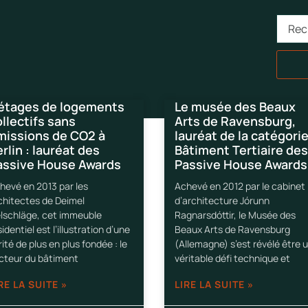
 étages de logements
Le musée des Beaux
llectifs sans
Arts de Ravensburg,
missions de CO2 à
lauréat de la catégori
rlin : lauréat des
Bâtiment Tertiaire des
assive House Awards
Passive House Awards
hevé en 2013 par les
Achevé en 2012 par le cabinet
chitectes de Deimel
d’architecture Jórunn
lschläge, cet immeuble
Ragnarsdóttir, le Musée des
identiel est l’illustration d’une
Beaux Arts de Ravensburg
rité de plus en plus fondée : le
(Allemagne) s’est révélé être 
cteur du bâtiment
véritable défi technique et
RE LA SUITE »
LIRE LA SUITE »