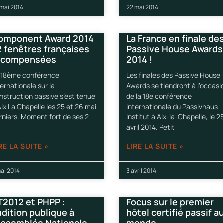
 mai 2014
22 mai 2014
omponent Award 2014
La France en finale de
2 fenêtres françaises
Passive House Awards
écompensées
2014 !
 18ème conférence
Les finales des Passive House
ternationale sur la
Awards se tiendront à l’occasi
nstruction passive s’est tenue
de la 18e conférence
Aix La Chapelle les 25 et 26 mai
internationale du Passivhaus
rniers. Moment fort de ses 2
Institut à Aix-la-Chapelle, le 2
avril 2014. Petit
RE LA SUITE »
LIRE LA SUITE »
ai 2014
3 avril 2014
T2012 et PHPP :
Focus sur le premier
udition publique à
hôtel certifié passif a
’Assemblée Nationale
monde