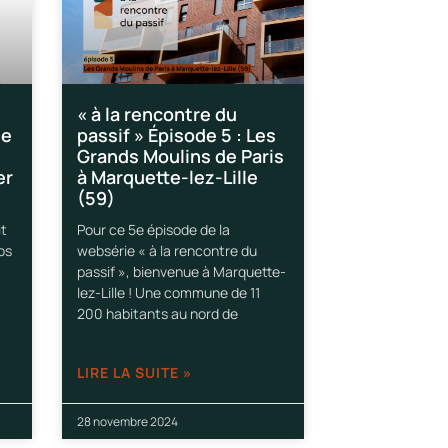
« à la rencontre du
ue
passif » Épisode 5 : Les
Grands Moulins de Paris
er
à Marquette-lez-Lille
(59)
it
Pour ce 5e épisode de la
os
websérie « à la rencontre du
passif », bienvenue à Marquette-
lez-Lille ! Une commune de 11
200 habitants au nord de
LIRE LA SUITE »
28 novembre 2024