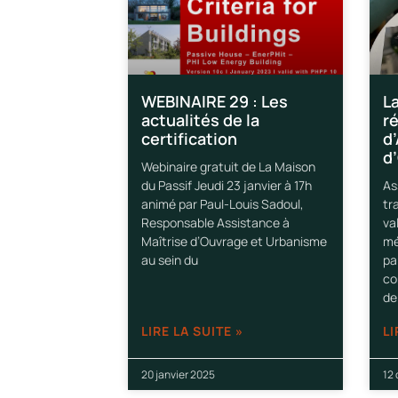
WEBINAIRE 29 : Les
L
actualités de la
r
certification
d
d’
Webinaire gratuit de La Maison
du Passif Jeudi 23 janvier à 17h
As
animé par Paul-Louis Sadoul,
tr
Responsable Assistance à
va
Maîtrise d’Ouvrage et Urbanisme
mé
au sein du
pa
co
de
LIRE LA SUITE »
LI
20 janvier 2025
12