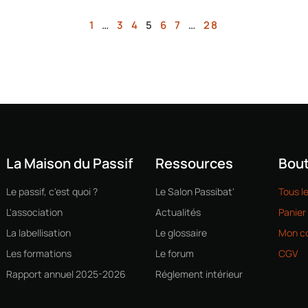
1
…
3
4
5
6
7
…
28
La Maison du Passif
Ressources
Bout
Le passif, c'est quoi ?
Le Salon Passibat'
Tous l
L'association
Actualités
Panier
La labellisation
Le glossaire
Mon c
Les formations
Le forum
CGV
Rapport annuel 2025-2026
Réglement intérieur