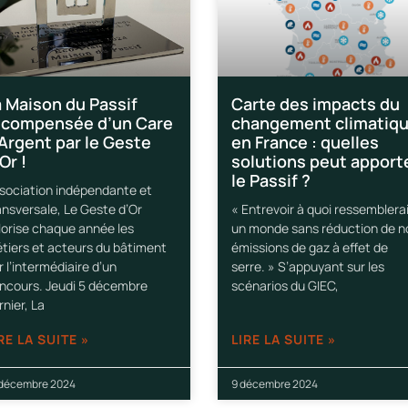
a Maison du Passif
Carte des impacts du
écompensée d’un Care
changement climatiq
’Argent par le Geste
en France : quelles
Or !
solutions peut apport
le Passif ?
sociation indépendante et
ansversale, Le Geste d’Or
« Entrevoir à quoi ressemblera
lorise chaque année les
un monde sans réduction de n
tiers et acteurs du bâtiment
émissions de gaz à effet de
r l’intermédiaire d’un
serre. » S’appuyant sur les
ncours. Jeudi 5 décembre
scénarios du GIEC,
rnier, La
RE LA SUITE »
LIRE LA SUITE »
 décembre 2024
9 décembre 2024