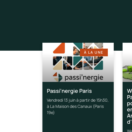
À LA UNE
Passi’nergie Paris
W
P
Vendredi 13 juin à partir de 15h30,
p
à La Maison des Canaux (Paris
e
19e)
A
d
We