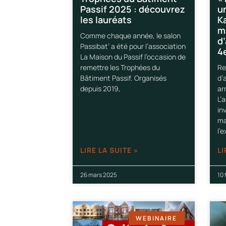
Passif 2025 : découvrez
u
les lauréats
Ka
ma
Comme chaque année, le salon
d’
Passibat’ a été pour l’association
4
La Maison du Passif l’occasion de
remettre les Trophées du
Re
Bâtiment Passif. Organisés
d’
depuis 2019,
ar
L’
in
ma
l’
LIRE LA SUITE »
LI
26 mars 2025
10 
WEBINAIRE