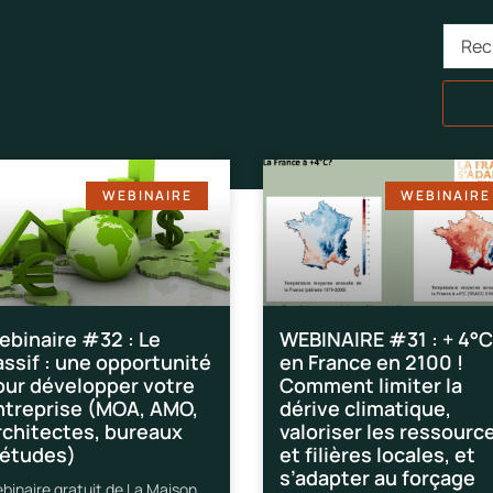
WEBINAIRE
WEBINAIRE
ebinaire #32 : Le
WEBINAIRE #31 : + 4°C
assif : une opportunité
en France en 2100 !
our développer votre
Comment limiter la
ntreprise (MOA, AMO,
dérive climatique,
rchitectes, bureaux
valoriser les ressourc
’études)
et filières locales, et
s’adapter au forçage
binaire gratuit de La Maison