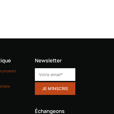
ique
Newsletter
es produits
ompte
Échangeons