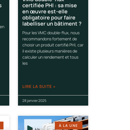
s
certifiée PHI : sa mise
en œuvre est-elle
obligatoire pour faire
labelliser un bâtiment ?
 en
Pour les VMC double-flux, nous
»
recommandons fortement de
choisir un produit certifié PHI, car
il existe plusieurs manières de
calculer un rendement et tous
les
LIRE LA SUITE »
28 janvier 2025
À LA UNE