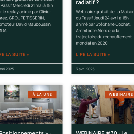
radiatif ?
 Passif Mercredi 21 mai à 18h
ir le replay animé par Olivier
Webinaire gratuit de La Maiso
rez, GROUPE TISSERIN,
du Passif Jeudi 24 avril à 18h
omoteur David Mauboussin,
animé par Stéphane Cochet,
DA,
Architecte Alors que la
trajectoire du réchauffement
mondial en 2020
RE LA SUITE »
LIRE LA SUITE »
 mai 2025
3 avril 2025
À LA UNE
WEBINAIRE
 Positionnements » :
WEBINAIRE #30 : Le