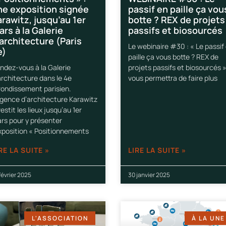
ne exposition signée
passif en paille ça vou
rawitz, jusqu’au 1er
botte ? REX de projets
rs à la Galerie
passifs et biosourcés
architecture (Paris
Le webinaire #30 : « Le passif
e)
paille ça vous botte ? REX de
ndez-vous à la Galerie
projets passifs et biosourcés 
architecture dans le 4e
vous permettra de faire plus
rondissement parisien.
agence d’architecture Karawitz
vestit les lieux jusqu’au 1er
rs pour y présenter
exposition « Positionnements
RE LA SUITE »
LIRE LA SUITE »
février 2025
30 janvier 2025
L'ASSOCIATION
À LA UNE