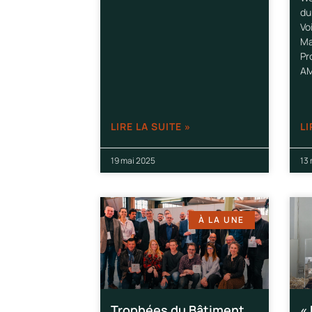
du
Vo
Ma
Pr
AM
LIRE LA SUITE »
LI
19 mai 2025
13
À LA UNE
Trophées du Bâtiment
«