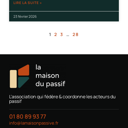
LIRE LA SUITE »
23 février 2026
1
2
3
…
28
L'association qui fédère & coordonne les acteurs du
passif
01 80 89 93 77
info@lamaisonpassive.fr