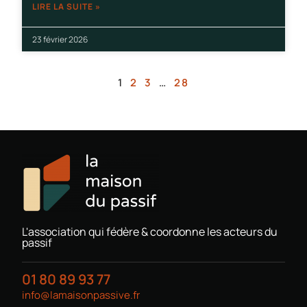
LIRE LA SUITE »
23 février 2026
1
2
3
…
28
L'association qui fédère & coordonne les acteurs du
passif
01 80 89 93 77
info@lamaisonpassive.fr