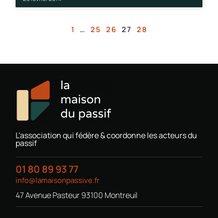
1
…
25
26
27
28
L'association qui fédère & coordonne les acteurs du
passif
01 80 89 93 77
info@lamaisonpassive.fr
47 Avenue Pasteur 93100 Montreuil