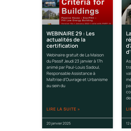
WEBINAIRE 29 : Les
L
actualités de la
r
certification
d
d’
Webinaire gratuit de La Maison
du Passif Jeudi 23 janvier à 17h
As
animé par Paul-Louis Sadoul,
tr
Responsable Assistance à
va
Maîtrise d’Ouvrage et Urbanisme
mé
au sein du
pa
co
de
LIRE LA SUITE »
LI
20 janvier 2025
12