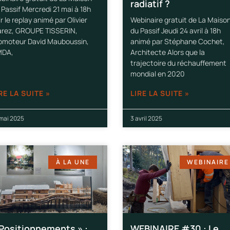
radiatif ?
 Passif Mercredi 21 mai à 18h
ir le replay animé par Olivier
Webinaire gratuit de La Maiso
rez, GROUPE TISSERIN,
du Passif Jeudi 24 avril à 18h
omoteur David Mauboussin,
animé par Stéphane Cochet,
DA,
Architecte Alors que la
trajectoire du réchauffement
mondial en 2020
RE LA SUITE »
LIRE LA SUITE »
 mai 2025
3 avril 2025
À LA UNE
WEBINAIRE
 Positionnements » :
WEBINAIRE #30 : Le