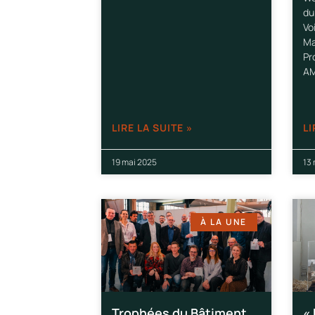
du
Vo
Ma
Pr
AM
LIRE LA SUITE »
LI
19 mai 2025
13
À LA UNE
Trophées du Bâtiment
«