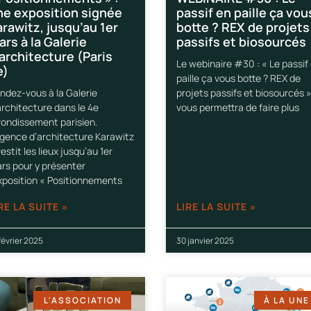
ne exposition signée
passif en paille ça vou
rawitz, jusqu’au 1er
botte ? REX de projets
rs à la Galerie
passifs et biosourcés
architecture (Paris
Le webinaire #30 : « Le passif
e)
paille ça vous botte ? REX de
ndez-vous à la Galerie
projets passifs et biosourcés 
architecture dans le 4e
vous permettra de faire plus
rondissement parisien.
agence d’architecture Karawitz
vestit les lieux jusqu’au 1er
rs pour y présenter
exposition « Positionnements
RE LA SUITE »
LIRE LA SUITE »
février 2025
30 janvier 2025
L'ASSOCIATION
À LA UNE