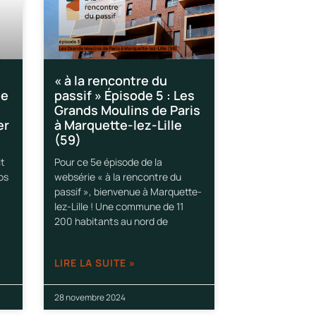
« à la rencontre du
ue
passif » Épisode 5 : Les
Grands Moulins de Paris
er
à Marquette-lez-Lille
(59)
it
Pour ce 5e épisode de la
os
websérie « à la rencontre du
passif », bienvenue à Marquette-
lez-Lille ! Une commune de 11
200 habitants au nord de
LIRE LA SUITE »
28 novembre 2024