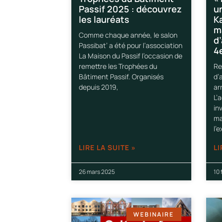
Passif 2025 : découvrez
u
les lauréats
Ka
ma
Comme chaque année, le salon
d’
Passibat’ a été pour l’association
4
La Maison du Passif l’occasion de
remettre les Trophées du
Re
Bâtiment Passif. Organisés
d’
depuis 2019,
ar
L’
in
ma
l’
LIRE LA SUITE »
LI
26 mars 2025
10 
WEBINAIRE