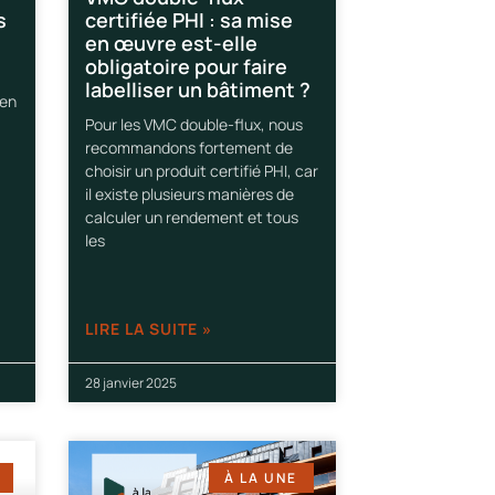
s
certifiée PHI : sa mise
en œuvre est-elle
obligatoire pour faire
labelliser un bâtiment ?
 en
Pour les VMC double-flux, nous
»
recommandons fortement de
choisir un produit certifié PHI, car
il existe plusieurs manières de
calculer un rendement et tous
les
LIRE LA SUITE »
28 janvier 2025
À LA UNE