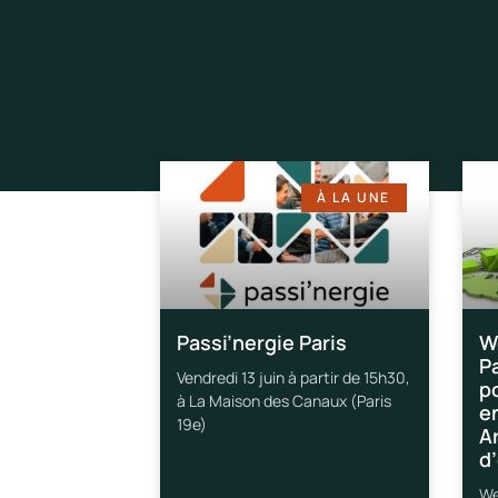
À LA UNE
Passi’nergie Paris
W
P
Vendredi 13 juin à partir de 15h30,
p
à La Maison des Canaux (Paris
e
19e)
A
d
We