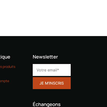
ique
Newsletter
es produits
ompte
Échangeons