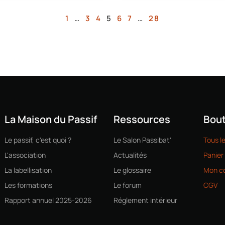
1
…
3
4
5
6
7
…
28
La Maison du Passif
Ressources
Bout
Le passif, c'est quoi ?
Le Salon Passibat'
Tous l
L'association
Actualités
Panier
La labellisation
Le glossaire
Mon c
Les formations
Le forum
CGV
Rapport annuel 2025-2026
Réglement intérieur