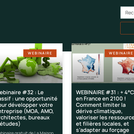
WEBINAIRE
WEBINAIRE
ebinaire #32 : Le
WEBINAIRE #31 : + 4°C
assif : une opportunité
en France en 2100 !
our développer votre
Comment limiter la
ntreprise (MOA, AMO,
dérive climatique,
rchitectes, bureaux
valoriser les ressourc
’études)
et filières locales, et
s’adapter au forçage
binaire gratuit de La Maison