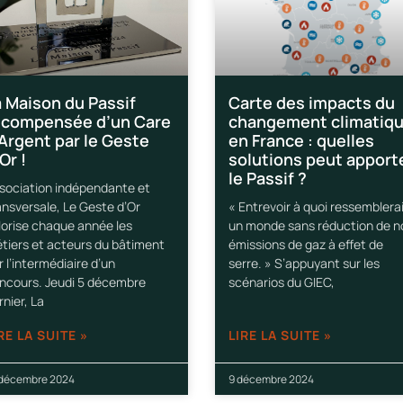
a Maison du Passif
Carte des impacts du
écompensée d’un Care
changement climatiq
’Argent par le Geste
en France : quelles
Or !
solutions peut apport
le Passif ?
sociation indépendante et
ansversale, Le Geste d’Or
« Entrevoir à quoi ressemblera
lorise chaque année les
un monde sans réduction de n
tiers et acteurs du bâtiment
émissions de gaz à effet de
r l’intermédiaire d’un
serre. » S’appuyant sur les
ncours. Jeudi 5 décembre
scénarios du GIEC,
rnier, La
RE LA SUITE »
LIRE LA SUITE »
 décembre 2024
9 décembre 2024