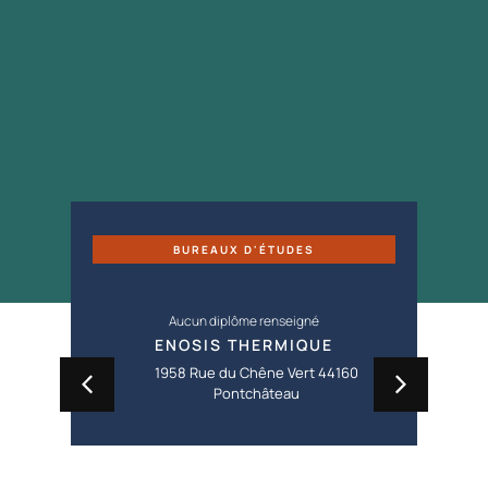
BUREAUX D'ÉTUDES
CONSTRUCTE
Aucun diplôme renseigné
CEPH
ENOSIS THERMIQUE
BEEEP
958 Rue du Chêne Vert 44160
LANVEUR 29890 PLOUN
Pontchâteau
PLAGES