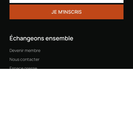
Échangeons ensemble
Devenir membre
Nous contacter
Espace presse
Mentions légales
Politique de confidentialité
cgv
© La Maison du Passif 2023 - Tous droits réservés
DESIGN & DÉVELOPPEMENT WEB : ABYXO