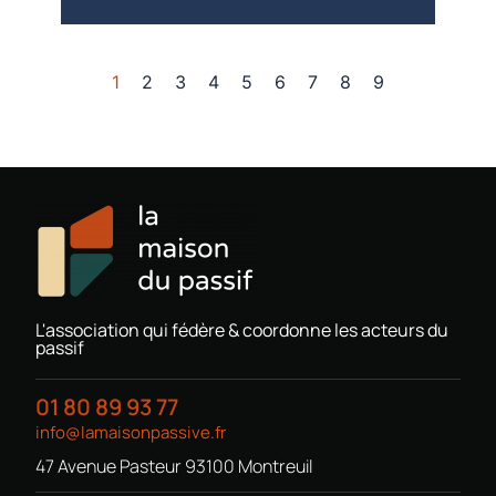
1
2
3
4
5
6
7
8
9
L'association qui fédère & coordonne les acteurs du
passif
01 80 89 93 77
info@lamaisonpassive.fr
47 Avenue Pasteur 93100 Montreuil