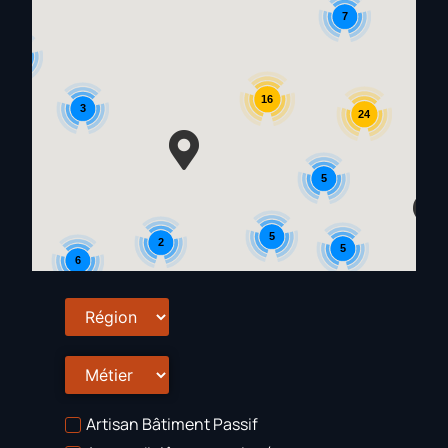
7
7
16
3
24
5
5
2
5
6
Artisan Bâtiment Passif