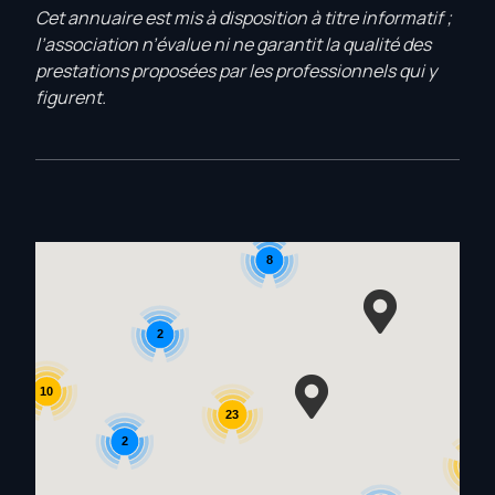
Cet annuaire est mis à disposition à titre informatif ;
l’association n’évalue ni ne garantit la qualité des
prestations proposées par les professionnels qui y
figurent.
8
2
10
23
2
12
17