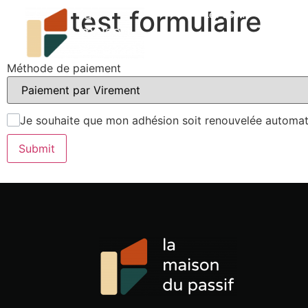
test formulaire
Le Passif
L’ass
Méthode de paiement
Je souhaite que mon adhésion soit renouvelée automa
Submit