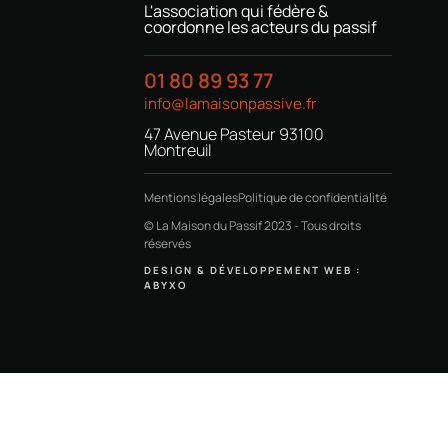
L'association qui fédère &
coordonne les acteurs du passif
01 80 89 93 77
info@lamaisonpassive.fr
47 Avenue Pasteur 93100
Montreuil
Mentions légales
Politique de confidentialité
© La Maison du Passif 2023 - Tous droits
réservés
DESIGN & DÉVELOPPEMENT WEB :
ABYXO