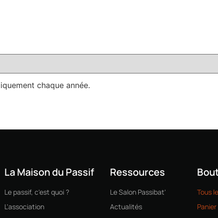
ociation
La labellisation
Formations
Actualités
tiquement chaque année.
La Maison du Passif
Ressources
Bout
Le passif, c'est quoi ?
Le Salon Passibat'
Tous l
L'association
Actualités
Panier