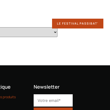
Ressources
Passibat.MydatBIM
Boutique
Mon compte
DÉCOUVRIR
LE FESTIVAL PASSIBAT'
ique
Newsletter
es produits