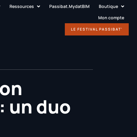
Ressources
Passibat.MydatBIM
Boutique
Mon compte
DÉCOUVRIR
LE FESTIVAL PASSIBAT'
ion
 : un duo