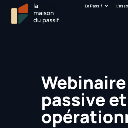
Le Passif
L’ass
Webinaire
passive et
opération