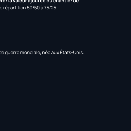
rer la valeur ajoutée du chantier de
e répartition 50/50 à 75/25.
nde guerre mondiale, née aux États-Unis.