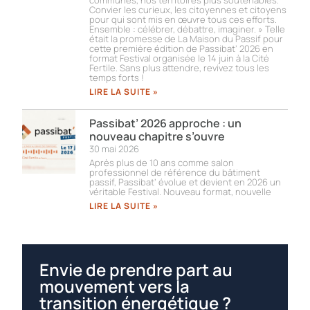
Convier les curieux, les citoyennes et citoyens
pour qui sont mis en œuvre tous ces efforts.
Ensemble : célébrer, débattre, imaginer. » Telle
était la promesse de La Maison du Passif pour
cette première édition de Passibat’ 2026 en
format Festival organisée le 14 juin à la Cité
Fertile. Sans plus attendre, revivez tous les
temps forts !​
LIRE LA SUITE »
Passibat’ 2026 approche : un
nouveau chapitre s’ouvre
30 mai 2026
Après plus de 10 ans comme salon
professionnel de référence du bâtiment
passif, Passibat’ évolue et devient en 2026 un
véritable Festival. Nouveau format, nouvelle
LIRE LA SUITE »
Envie de prendre part au
mouvement vers la
transition énergétique ?