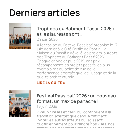
Derniers articles
Trophées du Bâtiment Passif 2026 :
et les lauréats sont…
24 juin 2026
À l’occasion du Festival Passibat’ organisé le 17
juin dernier à la Cité Fertile de Pantin, La
Maison du Passif a dévoilé les projets lauréats
des Trophées du Bâtiment Passif 2026.
Chaque année depuis 2019, ces prix
récompensent les projets passifs les plus
exemplaires du point de vue de la
performance énergétique, de l’usage et de la
qualité architecturale.
LIRE LA SUITE »
Festival Passibat’ 2026 : un nouveau
format, un max de panache !
19 juin 2026
« Réunir celles et ceux qui contribuent à la
transition énergétique dans le bâtiment.
Inviter les autres acteurs qui agissent
quotidiennement pour rendre nos villes, nos
communes, nos territoires plus soutenables.