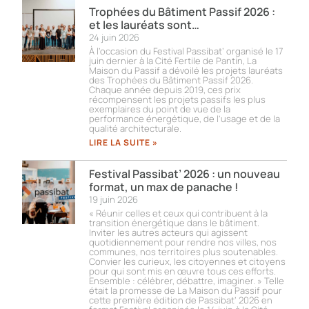
Trophées du Bâtiment Passif 2026 :
et les lauréats sont…
24 juin 2026
À l’occasion du Festival Passibat’ organisé le 17
juin dernier à la Cité Fertile de Pantin, La
Maison du Passif a dévoilé les projets lauréats
des Trophées du Bâtiment Passif 2026.
Chaque année depuis 2019, ces prix
récompensent les projets passifs les plus
exemplaires du point de vue de la
performance énergétique, de l’usage et de la
qualité architecturale.
LIRE LA SUITE »
Festival Passibat’ 2026 : un nouveau
format, un max de panache !
19 juin 2026
« Réunir celles et ceux qui contribuent à la
transition énergétique dans le bâtiment.
Inviter les autres acteurs qui agissent
quotidiennement pour rendre nos villes, nos
communes, nos territoires plus soutenables.
Convier les curieux, les citoyennes et citoyens
pour qui sont mis en œuvre tous ces efforts.
Ensemble : célébrer, débattre, imaginer. » Telle
était la promesse de La Maison du Passif pour
cette première édition de Passibat’ 2026 en