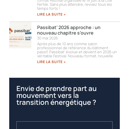
format Festival organisée le 14 juin à la Cité
Fertile. Sans plus attendre, revivez tous les
temps forts !​
LIRE LA SUITE »
Passibat’ 2026 approche : un
nouveau chapitre s’ouvre
30 mai 2026
Après plus de 10 ans comme salon
professionnel de référence du bâtiment
passif, Passibat’ évolue et devient en 2026 un
véritable Festival. Nouveau format, nouvelle
LIRE LA SUITE »
Envie de prendre part au
mouvement vers la
transition énergétique ?
NOUS REJOINDRE