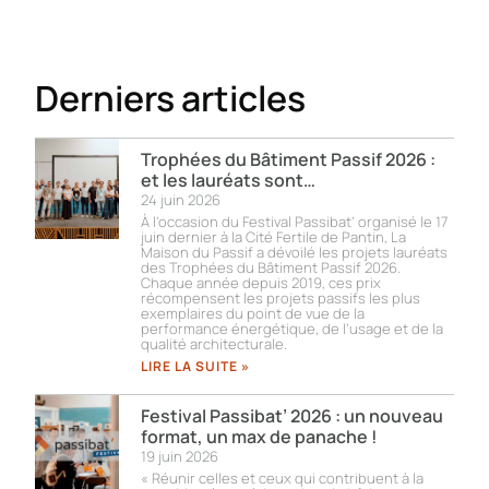
Derniers articles
Trophées du Bâtiment Passif 2026 :
et les lauréats sont…
24 juin 2026
À l’occasion du Festival Passibat’ organisé le 17
juin dernier à la Cité Fertile de Pantin, La
Maison du Passif a dévoilé les projets lauréats
des Trophées du Bâtiment Passif 2026.
Chaque année depuis 2019, ces prix
récompensent les projets passifs les plus
exemplaires du point de vue de la
performance énergétique, de l’usage et de la
qualité architecturale.
LIRE LA SUITE »
Festival Passibat’ 2026 : un nouveau
format, un max de panache !
19 juin 2026
« Réunir celles et ceux qui contribuent à la