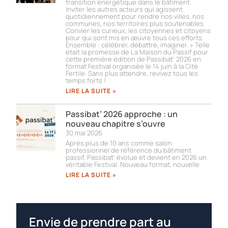
transition énergétique dans le bâtiment.
Inviter les autres acteurs qui agissent
quotidiennement pour rendre nos villes, nos
communes, nos territoires plus soutenables.
Convier les curieux, les citoyennes et citoyens
pour qui sont mis en œuvre tous ces efforts.
Ensemble : célébrer, débattre, imaginer. » Telle
était la promesse de La Maison du Passif pour
cette première édition de Passibat’ 2026 en
format Festival organisée le 14 juin à la Cité
Fertile. Sans plus attendre, revivez tous les
temps forts !​
LIRE LA SUITE »
Passibat’ 2026 approche : un
nouveau chapitre s’ouvre
30 mai 2026
Après plus de 10 ans comme salon
professionnel de référence du bâtiment
passif, Passibat’ évolue et devient en 2026 un
véritable Festival. Nouveau format, nouvelle
LIRE LA SUITE »
Envie de prendre part au