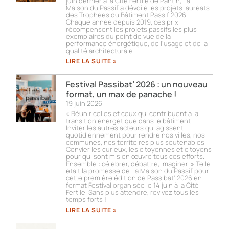
juin dernier à la Cité Fertile de Pantin, La
Maison du Passif a dévoilé les projets lauréats
des Trophées du Bâtiment Passif 2026.
Chaque année depuis 2019, ces prix
récompensent les projets passifs les plus
exemplaires du point de vue de la
performance énergétique, de l’usage et de la
qualité architecturale.
LIRE LA SUITE »
Festival Passibat’ 2026 : un nouveau
format, un max de panache !
19 juin 2026
« Réunir celles et ceux qui contribuent à la
transition énergétique dans le bâtiment.
Inviter les autres acteurs qui agissent
quotidiennement pour rendre nos villes, nos
communes, nos territoires plus soutenables.
Convier les curieux, les citoyennes et citoyens
pour qui sont mis en œuvre tous ces efforts.
Ensemble : célébrer, débattre, imaginer. » Telle
était la promesse de La Maison du Passif pour
cette première édition de Passibat’ 2026 en
format Festival organisée le 14 juin à la Cité
Fertile. Sans plus attendre, revivez tous les
temps forts !​
LIRE LA SUITE »