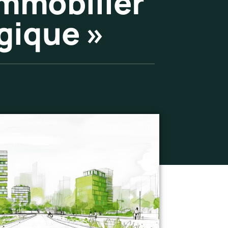
immobilier
ogique »