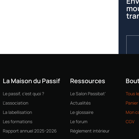
Env
mou
tra
La Maison du Passif
Ressources
Bout
Le passif, c'est quoi ?
Le Salon Passibat'
Tous l
L'association
Actualités
Panier
La labellisation
Le glossaire
Mon c
Les formations
Le forum
CGV
Rapport annuel 2025-2026
Réglement intérieur