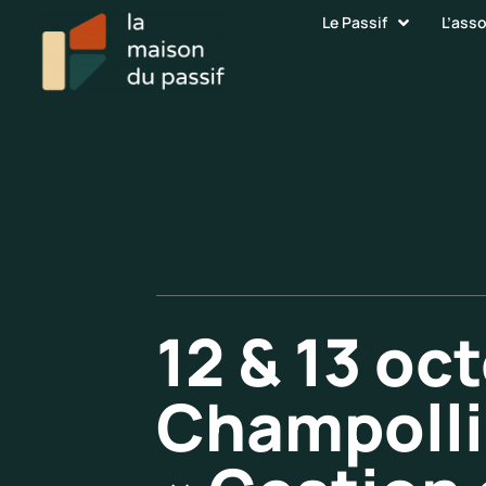
Le Passif
L’ass
12 & 13 oc
Champollio