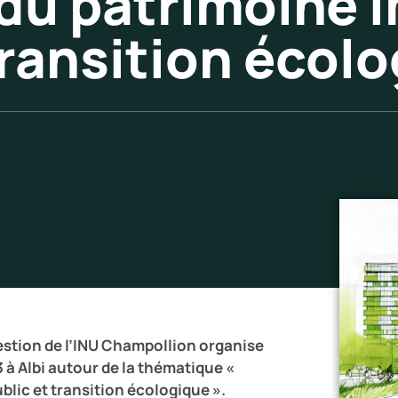
 du patrimoine 
transition écol
estion de l’INU Champollion organise
3 à Albi autour de la thématique «
blic et transition écologique ».