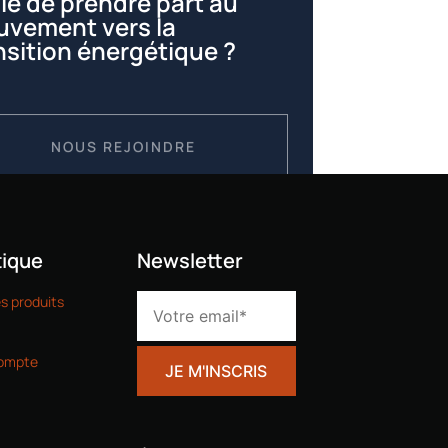
ie de prendre part au
vement vers la
nsition énergétique ?
NOUS REJOINDRE
ique
Newsletter
es produits
ompte