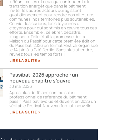
« Réunir celles et ceux qui contribuent à la
transition énergétique dans le bâtiment.
Inviter les autres acteurs qui agissent
quotidiennement pour rendre nos villes, nos
communes, nos territoires plus soutenables.
Convier les curieux, les citoyennes et
citoyens pour qui sont mis en œuvre tous ces
efforts. Ensemble : célébrer, débattre,
imaginer. » Telle était la promesse de La
Maison du Passif pour cette première édition
de Passibat’ 2026 en format Festival organisée
le 14 juin à la Cité Fertile. Sans plus attendre,
revivez tous les temps forts !​
LIRE LA SUITE »
Passibat’ 2026 approche : un
nouveau chapitre s’ouvre
30 mai 2026
Après plus de 10 ans comme salon
professionnel de référence du bâtiment
passif, Passibat’ évolue et devient en 2026 un
véritable Festival. Nouveau format, nouvelle
LIRE LA SUITE »