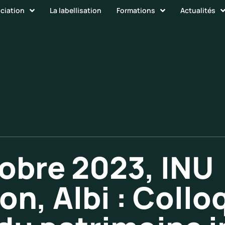
ociation
La labellisation
Formations
Actualités
tobre 2023, INU
n, Albi : Collo