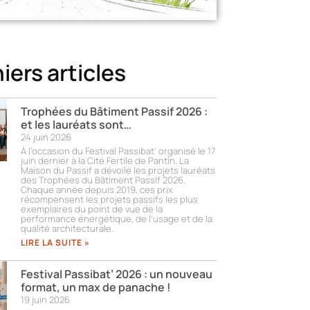
iers articles
Trophées du Bâtiment Passif 2026 :
et les lauréats sont…
24 juin 2026
À l’occasion du Festival Passibat’ organisé le 17
juin dernier à la Cité Fertile de Pantin, La
Maison du Passif a dévoilé les projets lauréats
des Trophées du Bâtiment Passif 2026.
Chaque année depuis 2019, ces prix
récompensent les projets passifs les plus
exemplaires du point de vue de la
performance énergétique, de l’usage et de la
qualité architecturale.
LIRE LA SUITE »
Festival Passibat’ 2026 : un nouveau
format, un max de panache !
19 juin 2026