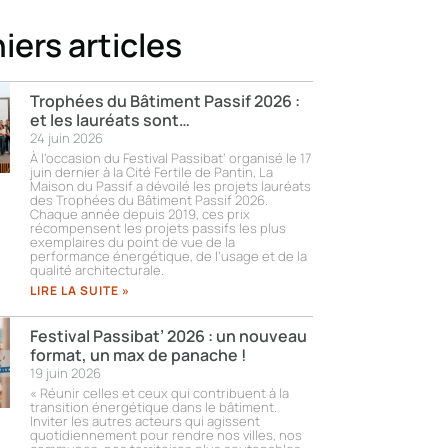
iers articles
Trophées du Bâtiment Passif 2026 :
et les lauréats sont…
24 juin 2026
À l’occasion du Festival Passibat’ organisé le 17
juin dernier à la Cité Fertile de Pantin, La
Maison du Passif a dévoilé les projets lauréats
des Trophées du Bâtiment Passif 2026.
Chaque année depuis 2019, ces prix
récompensent les projets passifs les plus
exemplaires du point de vue de la
performance énergétique, de l’usage et de la
qualité architecturale.
LIRE LA SUITE »
Festival Passibat’ 2026 : un nouveau
format, un max de panache !
19 juin 2026
« Réunir celles et ceux qui contribuent à la
transition énergétique dans le bâtiment.
Inviter les autres acteurs qui agissent
quotidiennement pour rendre nos villes, nos