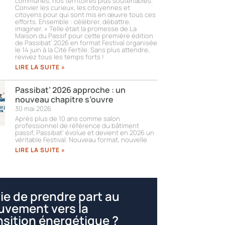
communes, nos territoires plus soutenables.
Convier les curieux, les citoyennes et
citoyens pour qui sont mis en œuvre tous ces
efforts. Ensemble : célébrer, débattre,
imaginer. » Telle était la promesse de La
Maison du Passif pour cette première édition
de Passibat’ 2026 en format Festival organisée
le 14 juin à la Cité Fertile. Sans plus attendre,
revivez tous les temps forts !​
LIRE LA SUITE »
Passibat’ 2026 approche : un
nouveau chapitre s’ouvre
30 mai 2026
Après plus de 10 ans comme salon
professionnel de référence du bâtiment
passif, Passibat’ évolue et devient en 2026 un
véritable Festival. Nouveau format, nouvelle
LIRE LA SUITE »
ie de prendre part au
vement vers la
nsition énergétique ?