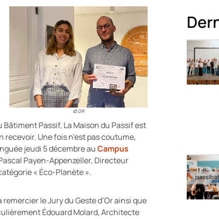
Dern
© DR
 Bâtiment Passif, La Maison du Passif est
en recevoir. Une fois n’est pas coutume,
stinguée jeudi 5 décembre au
Campus
 Pascal Payen-Appenzeller, Directeur
 catégorie « Éco-Planète ».
à remercier le Jury du Geste d’Or ainsi que
culièrement Édouard Molard, Architecte