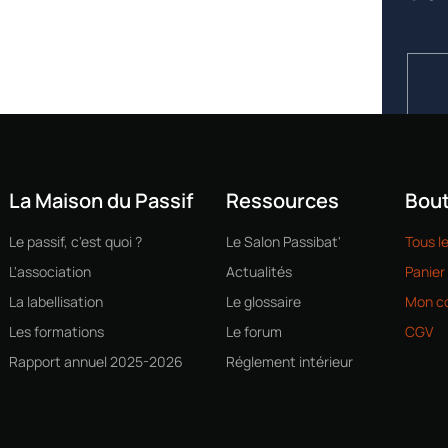
La Maison du Passif
Ressources
Bout
Le passif, c'est quoi ?
Le Salon Passibat'
Tous l
L'association
Actualités
Panier
La labellisation
Le glossaire
Mon c
Les formations
Le forum
CGV
Rapport annuel 2025-2026
Réglement intérieur