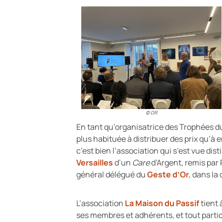
© DR
En tant qu’organisatrice des Trophées du
plus habituée à distribuer des prix qu’à 
c’est bien l’association qui s’est vue di
Versailles
d’un
Care
d’Argent, remis par
général délégué du
Geste d’Or
, dans la
L’association
La Maison du Passif
tient 
ses membres et adhérents, et tout parti