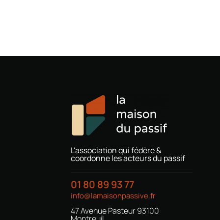
L'association qui fédère &
coordonne les acteurs du passif
01 80 89 93 77
info@lamaisonpassive.fr
47 Avenue Pasteur 93100
Montreuil