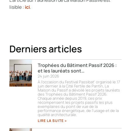
L’article sur l’adhésion de La Maison Passive est
lisible :
ici
.
Derniers articles
Trophées du Bâtiment Passif 2026 :
et les lauréats sont…
24 juin 2026
À l’occasion du Festival Passibat’ organisé le 17
juin dernier à la Cité Fertile de Pantin, La
Maison du Passif a dévoilé les projets lauréats
des Trophées du Bâtiment Passif 2026.
Chaque année depuis 2019, ces prix
récompensent les projets passifs les plus
exemplaires du point de vue de la
performance énergétique, de l’usage et de la
qualité architecturale.
LIRE LA SUITE »