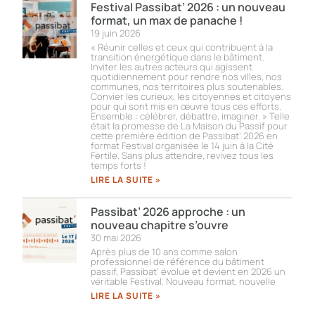
Festival Passibat’ 2026 : un nouveau
format, un max de panache !
19 juin 2026
« Réunir celles et ceux qui contribuent à la
transition énergétique dans le bâtiment.
Inviter les autres acteurs qui agissent
quotidiennement pour rendre nos villes, nos
communes, nos territoires plus soutenables.
Convier les curieux, les citoyennes et citoyens
pour qui sont mis en œuvre tous ces efforts.
Ensemble : célébrer, débattre, imaginer. » Telle
était la promesse de La Maison du Passif pour
cette première édition de Passibat’ 2026 en
format Festival organisée le 14 juin à la Cité
Fertile. Sans plus attendre, revivez tous les
temps forts !​
LIRE LA SUITE »
Passibat’ 2026 approche : un
nouveau chapitre s’ouvre
30 mai 2026
Après plus de 10 ans comme salon
professionnel de référence du bâtiment
passif, Passibat’ évolue et devient en 2026 un
véritable Festival. Nouveau format, nouvelle
LIRE LA SUITE »