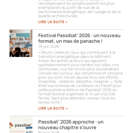
récompensent les projets passifs les plus
exemplaires du point de vue de la
performance énergétique, de l’usage et de la
qualité architecturale.
LIRE LA SUITE »
Festival Passibat’ 2026 : un nouveau
format, un max de panache !
19 juin 2026
« Réunir celles et ceux qui contribuent à la
transition énergétique dans le bâtiment.
Inviter les autres acteurs qui agissent
quotidiennement pour rendre nos villes, nos
communes, nos territoires plus soutenables.
Convier les curieux, les citoyennes et citoyens
pour qui sont mis en œuvre tous ces efforts.
Ensemble : célébrer, débattre, imaginer. » Telle
était la promesse de La Maison du Passif pour
cette première édition de Passibat’ 2026 en
format Festival organisée le 14 juin à la Cité
Fertile. Sans plus attendre, revivez tous les
temps forts !​
LIRE LA SUITE »
Passibat’ 2026 approche : un
nouveau chapitre s’ouvre
30 mai 2026