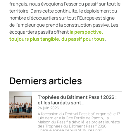
français, nous évoquions l’essor du passif sur tout le
territoire. Dans cette continuité, le déploiement du
nombre d’écoquartiers sur tout l’Europe est signe
de l’ampleur que prend la construction passive. Les
écoquartiers passifs offrent
la perspective,
toujours plus tangible, du passif pour tous
.
Derniers articles
Trophées du Bâtiment Passif 2026 :
et les lauréats sont…
24 juin 2026
À l’occasion du Festival Passibat’ organisé le 17
juin dernier à la Cité Fertile de Pantin, La
Maison du Passif a dévoilé les projets lauréats
des Trophées du Bâtiment Passif 2026.
Chaque année depuis 2019, ces prix