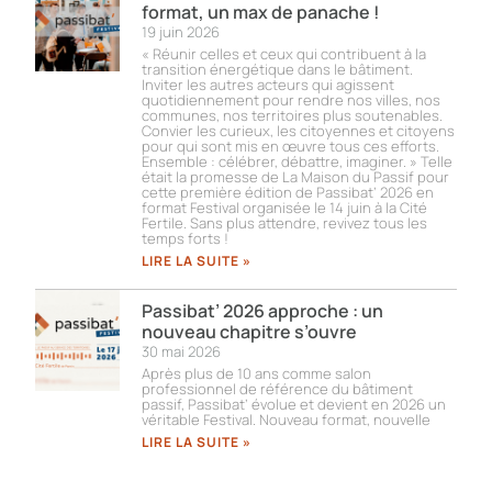
format, un max de panache !
19 juin 2026
« Réunir celles et ceux qui contribuent à la
transition énergétique dans le bâtiment.
Inviter les autres acteurs qui agissent
quotidiennement pour rendre nos villes, nos
communes, nos territoires plus soutenables.
Convier les curieux, les citoyennes et citoyens
pour qui sont mis en œuvre tous ces efforts.
Ensemble : célébrer, débattre, imaginer. » Telle
était la promesse de La Maison du Passif pour
cette première édition de Passibat’ 2026 en
format Festival organisée le 14 juin à la Cité
Fertile. Sans plus attendre, revivez tous les
temps forts !​
LIRE LA SUITE »
Passibat’ 2026 approche : un
nouveau chapitre s’ouvre
30 mai 2026
Après plus de 10 ans comme salon
professionnel de référence du bâtiment
passif, Passibat’ évolue et devient en 2026 un
véritable Festival. Nouveau format, nouvelle
LIRE LA SUITE »