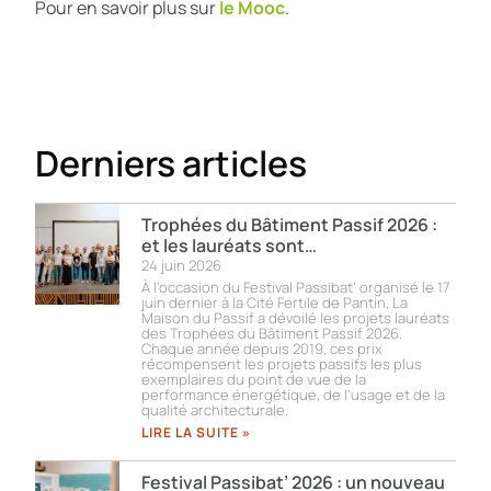
Pour en savoir plus sur
le Mooc
.
Derniers articles
Trophées du Bâtiment Passif 2026 :
et les lauréats sont…
24 juin 2026
À l’occasion du Festival Passibat’ organisé le 17
juin dernier à la Cité Fertile de Pantin, La
Maison du Passif a dévoilé les projets lauréats
des Trophées du Bâtiment Passif 2026.
Chaque année depuis 2019, ces prix
récompensent les projets passifs les plus
exemplaires du point de vue de la
performance énergétique, de l’usage et de la
qualité architecturale.
LIRE LA SUITE »
Festival Passibat’ 2026 : un nouveau