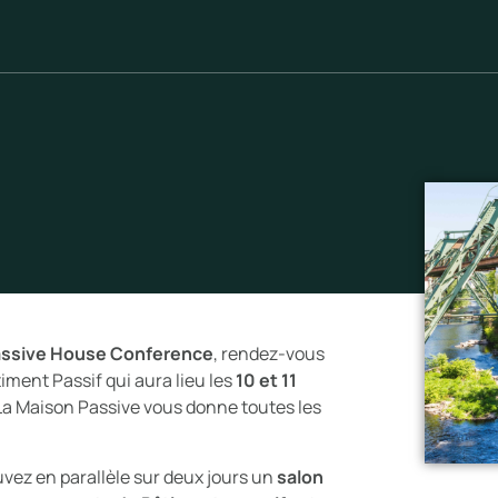
Passive House Conference
, rendez-vous
ment Passif qui aura lieu les
10 et 11
 La Maison Passive vous donne toutes les
vez en parallèle sur deux jours un
salon