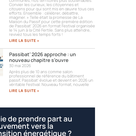
communes, nos territoires plus soutenables.
Convier les curieux, les citoyennes et
citoyens pour qui sont mis en œuvre tous ces
efforts. Ensemble : célébrer, débattre,
imaginer. » Telle était la promesse de La
Maison du Passif pour cette première édition
de Passibat’ 2026 en format Festival organisée
le 14 juin à la Cité Fertile. Sans plus attendre,
revivez tous les temps forts !​
LIRE LA SUITE »
Passibat’ 2026 approche : un
nouveau chapitre s’ouvre
30 mai 2026
Après plus de 10 ans comme salon
professionnel de référence du bâtiment
passif, Passibat’ évolue et devient en 2026 un
véritable Festival. Nouveau format, nouvelle
LIRE LA SUITE »
ie de prendre part au
vement vers la
nsition énergétique ?