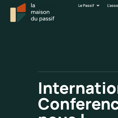
Le Passif
L’ass
Internati
Conference