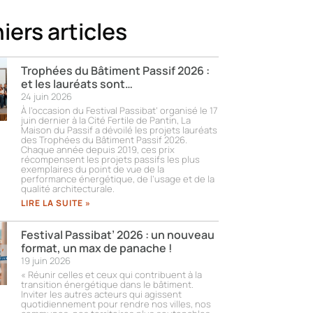
iers articles
Trophées du Bâtiment Passif 2026 :
et les lauréats sont…
24 juin 2026
À l’occasion du Festival Passibat’ organisé le 17
juin dernier à la Cité Fertile de Pantin, La
Maison du Passif a dévoilé les projets lauréats
des Trophées du Bâtiment Passif 2026.
Chaque année depuis 2019, ces prix
récompensent les projets passifs les plus
exemplaires du point de vue de la
performance énergétique, de l’usage et de la
qualité architecturale.
LIRE LA SUITE »
Festival Passibat’ 2026 : un nouveau
format, un max de panache !
19 juin 2026
« Réunir celles et ceux qui contribuent à la
transition énergétique dans le bâtiment.
Inviter les autres acteurs qui agissent
quotidiennement pour rendre nos villes, nos