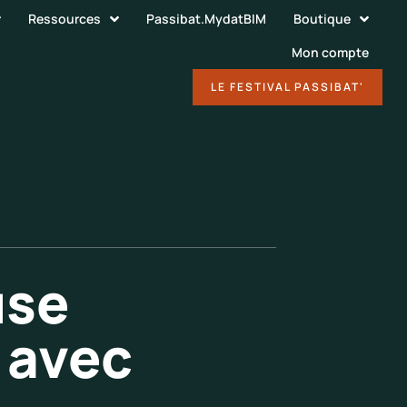
Ressources
Passibat.MydatBIM
Boutique
Mon compte
DÉCOUVRIR
LE FESTIVAL PASSIBAT'
use
 avec