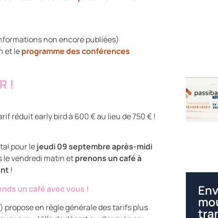
nformations non encore publiées)
n et le
programme des conférences
R !
if réduit early bird à 600 € au lieu de 750 € !
tal pour le
jeudi 09 septembre après-midi
s le vendredi matin et
prenons un café à
ent
!
Env
ends un café avec vous !
mou
 ) propose en règle générale des tarifs plus
tra