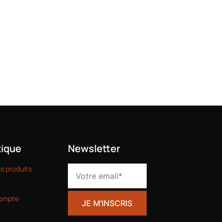
ique
Newsletter
es produits
ompte