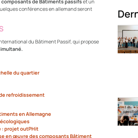
de composants de Bâtiments passifs
et un
 quelques conférences en allemand seront
Dern
S
nternational du Bâtiment Passif, qui propose
simultané.
chelle du quartier
 de refroidissement
âtiments en Allemagne
 écologiques
 : projet outPHit
ise en œuvre des composants Bâtiment