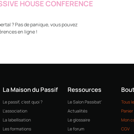
ASSIVE HOUSE CONFERENCE
ertal ? Pas de panique, vous pouvez
rences en ligne !
La Maison du Passif
Ressources
Bout
Le passif, c'est quoi ?
Le Salon Passibat'
Tous l
L'association
Actualités
Panier
La labellisation
Le glossaire
Mon c
Les formations
Le forum
CGV