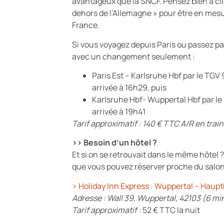
avantageux que la SNCF. Pensez bien à cliq
dehors de l’Allemagne » pour être en mesu
France.
Si vous voyagez depuis Paris ou passez par
avec un changement seulement :
Paris Est – Karlsruhe Hbf par le TGV 
arrivée à 16h29, puis
Karlsruhe Hbf- Wuppertal Hbf par le 
arrivée à 19h41
Tarif approximatif : 140 € TTC A/R en train
>> Besoin d’un hôtel ?
Et si on se retrouvait dans le même hôtel ?
que vous pouvez réserver proche du salon
> Holiday Inn Express : Wuppertal – Haup
Adresse : Wall 39
,
Wuppertal
,
42103
(6 min
Tarif approximatif :
52 € TTC la nuit