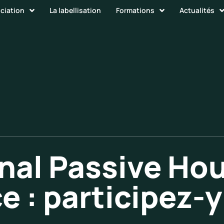
ociation
La labellisation
Formations
Actualités
onal Passive Ho
 : participez-y