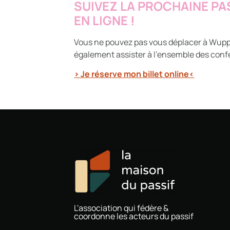
SUIVEZ LA PROCHAINE P
EN LIGNE !
Vous ne pouvez pas vous déplacer à Wupp
également assister à l’ensemble des confé
> Je réserve mon billet online<
L'association qui fédère &
coordonne les acteurs du passif