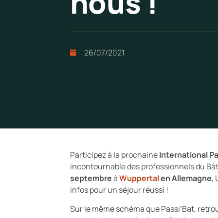
nous !
26/07/2021
Participez à la prochaine
International 
incontournable des professionnels du Bâti
septembre
à
Wuppertal
en Allemagne
,
infos pour un séjour réussi !
Sur le même schéma que Passi’Bat, retrou