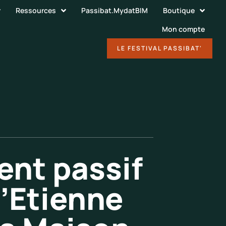
Ressources
Passibat.MydatBIM
Boutique
Mon compte
DÉCOUVRIR
LE FESTIVAL PASSIBAT'
ment passif
’Etienne