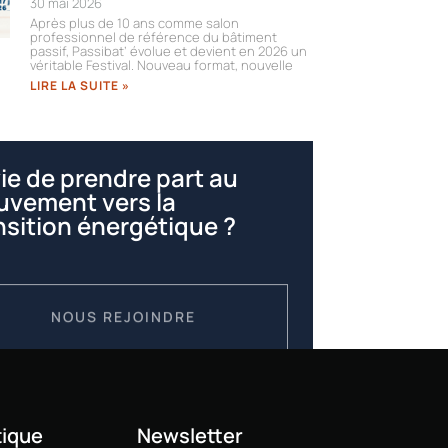
30 mai 2026
Après plus de 10 ans comme salon
professionnel de référence du bâtiment
passif, Passibat’ évolue et devient en 2026 un
véritable Festival. Nouveau format, nouvelle
LIRE LA SUITE »
ie de prendre part au
vement vers la
nsition énergétique ?
NOUS REJOINDRE
ique
Newsletter