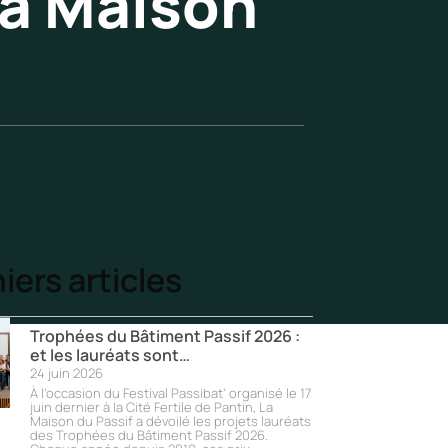
La Maison
iers articles
Trophées du Bâtiment Passif 2026 :
et les lauréats sont…
24 juin 2026
À l’occasion du Festival Passibat’ organisé le 17
juin dernier à la Cité Fertile de Pantin, La
Maison du Passif a dévoilé les projets lauréats
des Trophées du Bâtiment Passif 2026.