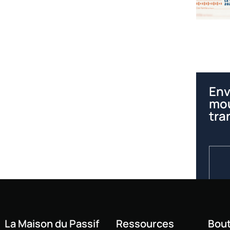
Env
mou
tra
La Maison du Passif
Ressources
Bout