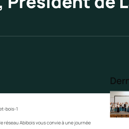
 Président de 
Dern
e, le réseau Abibois vous convie à une journée