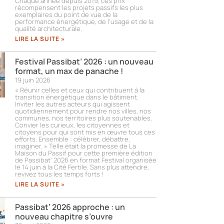
Chaque année depuis 2019, ces prix
récompensent les projets passifs les plus
exemplaires du point de vue de la
performance énergétique, de l’usage et de la
qualité architecturale.
LIRE LA SUITE »
Festival Passibat’ 2026 : un nouveau
format, un max de panache !
19 juin 2026
« Réunir celles et ceux qui contribuent à la
transition énergétique dans le bâtiment.
Inviter les autres acteurs qui agissent
quotidiennement pour rendre nos villes, nos
communes, nos territoires plus soutenables.
Convier les curieux, les citoyennes et
citoyens pour qui sont mis en œuvre tous ces
efforts. Ensemble : célébrer, débattre,
imaginer. » Telle était la promesse de La
Maison du Passif pour cette première édition
de Passibat’ 2026 en format Festival organisée
le 14 juin à la Cité Fertile. Sans plus attendre,
revivez tous les temps forts !​
LIRE LA SUITE »
Passibat’ 2026 approche : un
nouveau chapitre s’ouvre