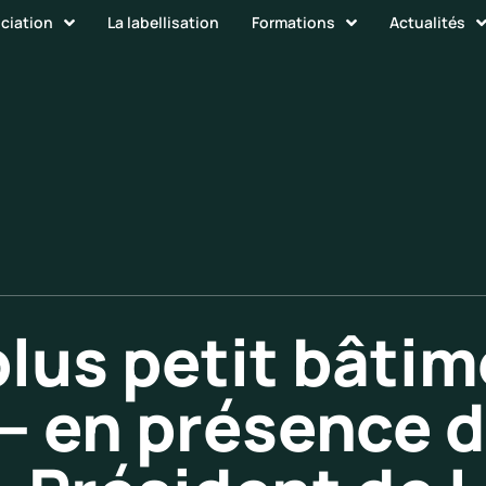
ociation
La labellisation
Formations
Actualités
 plus petit bâti
– en présence d