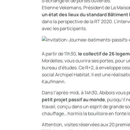
d’échange et de portes ouvertes.
Etienne Vekemans, Président de La Maison 
un état des lieux du standard Bâtiment 
dans la perspective de la RT 2020. L’inte
avec les participants.
A partir de 11h30,
le collectif de 26 loge
Mordelles, vous ouvrira ses portes, pour u
bureau d’études. Ce R+2, à enveloppe ossat
social Archipel Habitat. Il est une réalis
Kaufmann.
Dans l’après-midi, à 14h30, Abibois vous 
petit projet passif au monde
, puisqu’il 
travail, conçu dans un esprit de grande s
chauffage… hormis la bouilloire en fonte 
Attention, visites réservées aux 20 premier