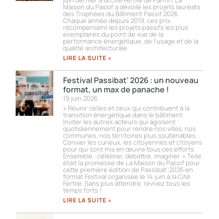
juin dernier à la Cité Fertile de Pantin, La
Maison du Passif a dévoilé les projets lauréats
des Trophées du Bâtiment Passif 2026.
Chaque année depuis 2019, ces prix
récompensent les projets passifs les plus
exemplaires du point de vue de la
performance énergétique, de l’usage et de la
qualité architecturale.
LIRE LA SUITE »
Festival Passibat’ 2026 : un nouveau
format, un max de panache !
19 juin 2026
« Réunir celles et ceux qui contribuent à la
transition énergétique dans le bâtiment.
Inviter les autres acteurs qui agissent
quotidiennement pour rendre nos villes, nos
communes, nos territoires plus soutenables.
Convier les curieux, les citoyennes et citoyens
pour qui sont mis en œuvre tous ces efforts.
Ensemble : célébrer, débattre, imaginer. » Telle
était la promesse de La Maison du Passif pour
cette première édition de Passibat’ 2026 en
format Festival organisée le 14 juin à la Cité
Fertile. Sans plus attendre, revivez tous les
temps forts !​
LIRE LA SUITE »