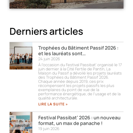
Derniers articles
Trophées du Bâtiment Passif 2026 :
et les lauréats sont…
24 juin 2026
À l’occasion du Festival Passibat’ organisé le 17
juin dernier à la Cité Fertile de Pantin, La
Maison du Passif a dévoilé les projets lauréats
des Trophées du Bâtiment Passif 2026.
Chaque année depuis 2019, ces prix
récompensent les projets passifs les plus
exemplaires du point de vue de la
performance énergétique, de l’usage et de la
qualité architecturale.
LIRE LA SUITE »
Festival Passibat’ 2026 : un nouveau
format, un max de panache !
19 juin 2026