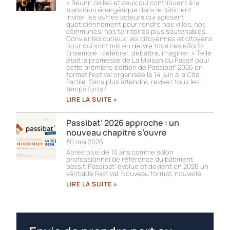
« Réunir celles et ceux qui contribuent à la
transition énergétique dans le bâtiment.
Inviter les autres acteurs qui agissent
quotidiennement pour rendre nos villes, nos
communes, nos territoires plus soutenables.
Convier les curieux, les citoyennes et citoyens
pour qui sont mis en œuvre tous ces efforts.
Ensemble : célébrer, débattre, imaginer. » Telle
était la promesse de La Maison du Passif pour
cette première édition de Passibat’ 2026 en
format Festival organisée le 14 juin à la Cité
Fertile. Sans plus attendre, revivez tous les
temps forts !​
LIRE LA SUITE »
Passibat’ 2026 approche : un
nouveau chapitre s’ouvre
30 mai 2026
Après plus de 10 ans comme salon
professionnel de référence du bâtiment
passif, Passibat’ évolue et devient en 2026 un
véritable Festival. Nouveau format, nouvelle
LIRE LA SUITE »