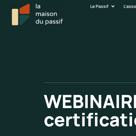
Le Passif
L’ass
WEBINAIRE 
certificat