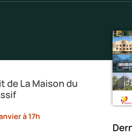
it de La Maison du
ssif
anvier à 17h
Dern