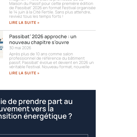
Maison du Passif pour cette première édition
de Passibat’ 2026 en format Festival organisée
le 14 juin à la Cité Fertile. Sans plus attendre,
revivez tous les temps forts !​
LIRE LA SUITE »
Passibat’ 2026 approche : un
nouveau chapitre s’ouvre
30 mai 2026
Après plus de 10 ans comme salon
professionnel de référence du bâtiment
passif, Passibat’ évolue et devient en 2026 un
véritable Festival. Nouveau format, nouvelle
LIRE LA SUITE »
ie de prendre part au
vement vers la
nsition énergétique ?