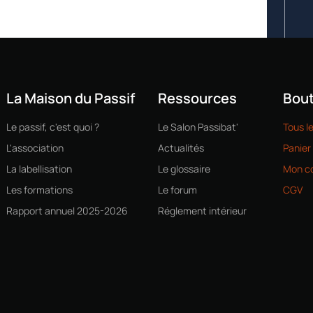
La Maison du Passif
Ressources
Bout
Le passif, c'est quoi ?
Le Salon Passibat'
Tous l
L'association
Actualités
Panier
La labellisation
Le glossaire
Mon c
Les formations
Le forum
CGV
Rapport annuel 2025-2026
Réglement intérieur