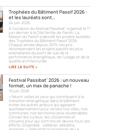
Trophées du Bâtiment Passif 2026 :
et les lauréats sont…
24 juin 2026
À l’occasion du Festival Passibat’ organisé le 17
juin dernier à la Cité Fertile de Pantin, La
Maison du Passif a dévoilé les projets lauréats
des Trophées du Bâtiment Passif 2026.
Chaque année depuis 2019, ces prix
récompensent les projets passifs les plus
exemplaires du point de vue de la
performance énergétique, de l’usage et de la
qualité architecturale.
LIRE LA SUITE »
Festival Passibat’ 2026 : un nouveau
format, un max de panache !
19 juin 2026
« Réunir celles et ceux qui contribuent à la
transition énergétique dans le bâtiment.
Inviter les autres acteurs qui agissent
quotidiennement pour rendre nos villes, nos
communes, nos territoires plus soutenables.
Convier les curieux, les citoyennes et
citoyens pour qui sont mis en œuvre tous ces
efforts. Ensemble : célébrer, débattre,
imaginer. » Telle était la promesse de La