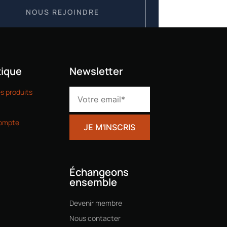
NOUS REJOINDRE
ique
Newsletter
es produits
ompte
Échangeons
ensemble
Devenir membre
Nous contacter