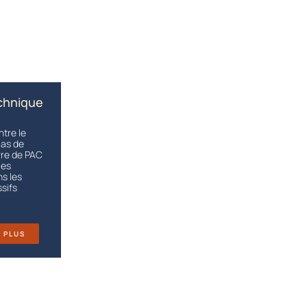
chnique
ntre le
cas de
re de PAC
mes
s les
sifs
R PLUS