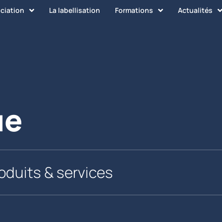
ociation
La labellisation
Formations
Actualités
ue
oduits & services