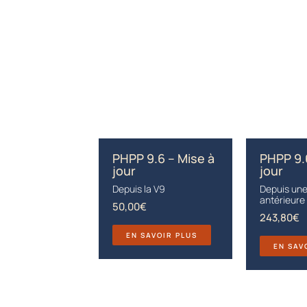
PHPP 9.6 – Mise à
PHPP 9.
jour
jour
Depuis la V9
Depuis une
antérieure
50,00
€
243,80
€
EN SAVOIR PLUS
EN SAV