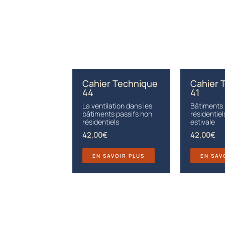
Cahier Technique
Cahier 
44
41
La ventilation dans les
Bâtiments 
bâtiments passifs non
résidentiel
résidentiels
estivale
42,00
€
42,00
€
EN SAVOIR PLUS
EN SAV