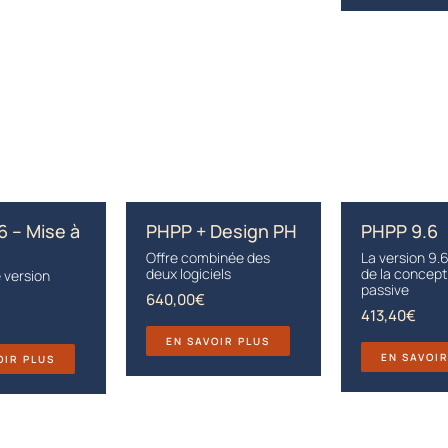
6 – Mise à
PHPP + Design PH
PHPP 9.6
Offre combinée des
La version 9.6
deux logiciels
de la concept
 version
passive
640,00
€
413,40
€
EN SAVOIR PLUS
EN SAVOI
OIR PLUS