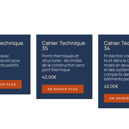
Technique
Cahier Technique
Cahier Te
35
34
 avec
Ponts thermiques et
Protection co
es bio pour
structures : les limites
bruit dans le 
nts passifs
de la construction sans
mises en œuv
pont thermique
et des systè
compacts dan
42,00
€
bâtiments pas
OIR PLUS
42,00
€
EN SAVOIR PLUS
EN SAVOI