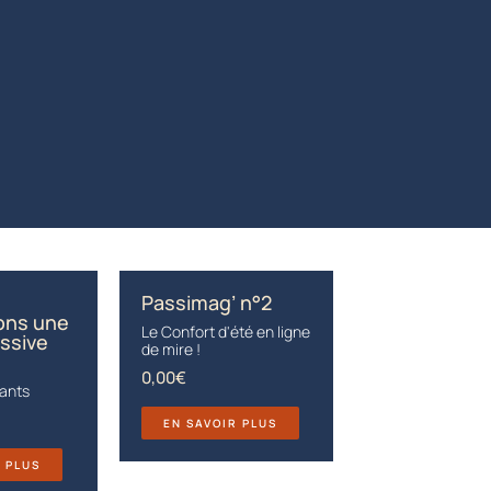
Passimag’ n°2
ons une
Le Confort d'été en ligne
ssive
de mire !
0,00
€
fants
EN SAVOIR PLUS
R PLUS