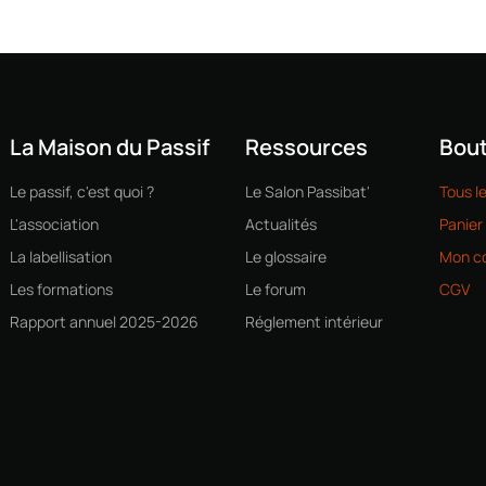
La Maison du Passif
Ressources
Bout
Le passif, c'est quoi ?
Le Salon Passibat'
Tous l
L'association
Actualités
Panier
La labellisation
Le glossaire
Mon c
Les formations
Le forum
CGV
Rapport annuel 2025-2026
Réglement intérieur