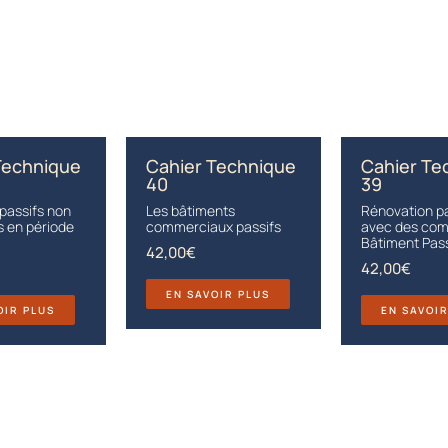
Technique
Cahier Technique
Cahier Te
40
39
passifs non
Les bâtiments
Rénovation p
s en période
commerciaux passifs
avec des co
Bâtiment Pass
42,00
€
42,00
€
EN SAVOIR PLUS
OIR PLUS
EN SAVOI