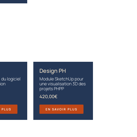
Design PH
 du logiciel
Module SketchUp pour
ion
une visualisation 3D des
projets PHPP
420,00
€
R PLUS
EN SAVOIR PLUS