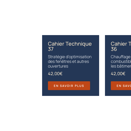
Cahier Technique
Cahier 
37
36
Stratégie d’optimisation
Chauffage
des fenêtres et autres
combustibl
ouvertures
les bâtime
42,00
€
42,00
€
EN SAVOIR PLUS
EN SAV