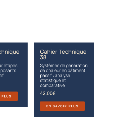
chnique
Cahier Technique
38
ar étapes
Systèmes de génération
mposants
de chaleur en bâtiment
if
passif : analyse
statistique et
comparative
42,00
€
R PLUS
EN SAVOIR PLUS