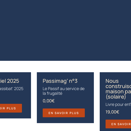
iel 2025
Passimag’ n°3
Nous
construis
ssibat' 2025
Le Passif au service de
maison pa
la frugalité
(solaire)
0,00
€
Livre pour en
OIR PLUS
19,00
€
EN SAVOIR PLUS
EN SAVOI