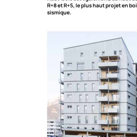
R+8 et R+5, le plus haut projet en b
sismique.