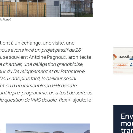
ris Rodet
tient à un échange, une visite, une
 nous avons livré un projet passif de 26
s,
se souvient Antoine Pagnoux, architecte
e chantier, une délégation grenobloise,
cteur du Développement et du Patrimoine
Deux ans plus tard, le bailleur social
ruction d’un immeuble en R+8 dans le
isant le pré-programme, on a tout de suite su
mple question de VMC double-flux »
, ajoute le
Env
mou
tra