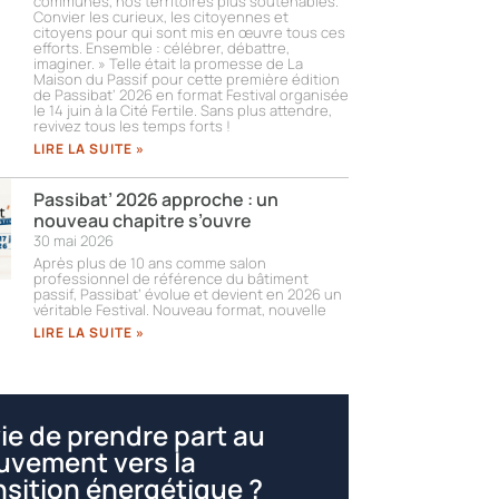
communes, nos territoires plus soutenables.
Convier les curieux, les citoyennes et
citoyens pour qui sont mis en œuvre tous ces
efforts. Ensemble : célébrer, débattre,
imaginer. » Telle était la promesse de La
Maison du Passif pour cette première édition
de Passibat’ 2026 en format Festival organisée
le 14 juin à la Cité Fertile. Sans plus attendre,
revivez tous les temps forts !​
LIRE LA SUITE »
Passibat’ 2026 approche : un
nouveau chapitre s’ouvre
30 mai 2026
Après plus de 10 ans comme salon
professionnel de référence du bâtiment
passif, Passibat’ évolue et devient en 2026 un
véritable Festival. Nouveau format, nouvelle
LIRE LA SUITE »
ie de prendre part au
vement vers la
nsition énergétique ?