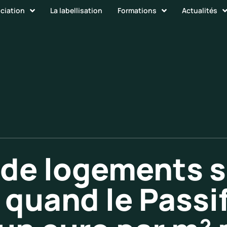
ociation
La labellisation
Formations
Actualités
de logements s
 quand le Passif