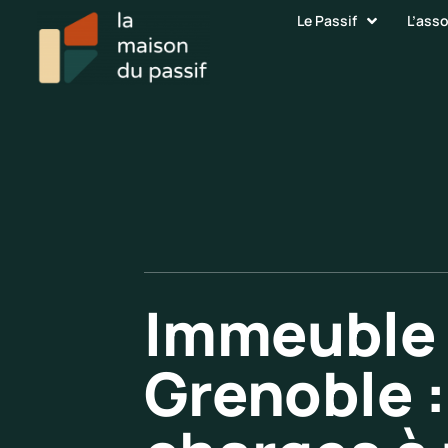
Le Passif
L’ass
Immeuble 
Grenoble :