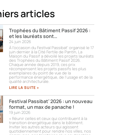
iers articles
Trophées du Bâtiment Passif 2026 :
et les lauréats sont…
24 juin 2026
À l’occasion du Festival Passibat’ organisé le 17
juin dernier à la Cité Fertile de Pantin, La
Maison du Passif a dévoilé les projets lauréats
des Trophées du Bâtiment Passif 2026.
Chaque année depuis 2019, ces prix
récompensent les projets passifs les plus
exemplaires du point de vue de la
performance énergétique, de l’usage et de la
qualité architecturale.
LIRE LA SUITE »
Festival Passibat’ 2026 : un nouveau
format, un max de panache !
19 juin 2026
« Réunir celles et ceux qui contribuent à la
transition énergétique dans le bâtiment.
Inviter les autres acteurs qui agissent
quotidiennement pour rendre nos villes, nos