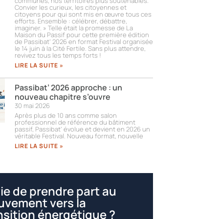
communes, nos territoires plus soutenables.
Convier les curieux, les citoyennes et
citoyens pour qui sont mis en œuvre tous ces
efforts. Ensemble : célébrer, débattre,
imaginer. » Telle était la promesse de La
Maison du Passif pour cette première édition
de Passibat’ 2026 en format Festival organisée
le 14 juin à la Cité Fertile. Sans plus attendre,
revivez tous les temps forts !​
LIRE LA SUITE »
Passibat’ 2026 approche : un
nouveau chapitre s’ouvre
30 mai 2026
Après plus de 10 ans comme salon
professionnel de référence du bâtiment
passif, Passibat’ évolue et devient en 2026 un
véritable Festival. Nouveau format, nouvelle
LIRE LA SUITE »
ie de prendre part au
vement vers la
nsition énergétique ?