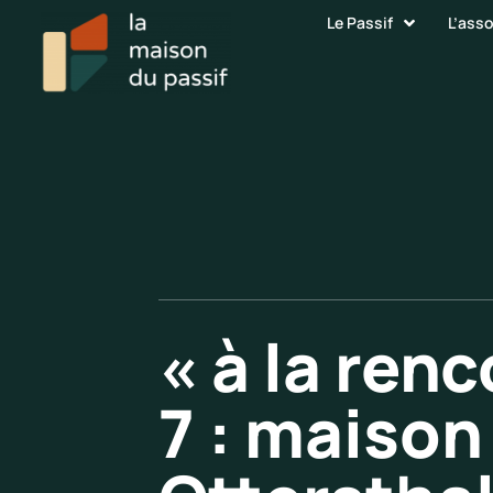
Le Passif
L’ass
« à la ren
7 : maison