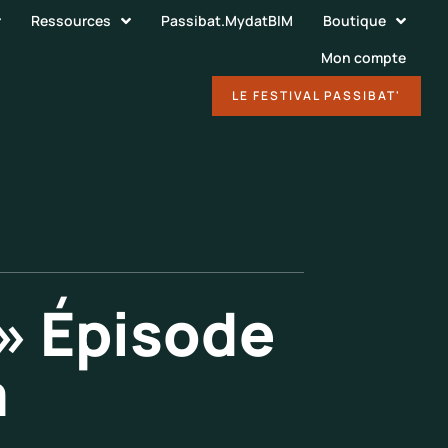
Ressources
Passibat.MydatBIM
Boutique
Mon compte
DÉCOUVRIR
LE FESTIVAL PASSIBAT'
 » Épisode
à