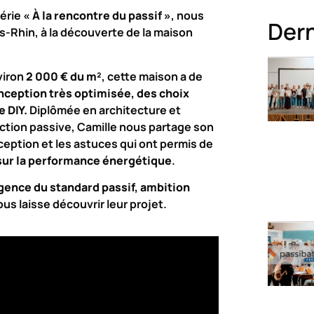
série
« À la rencontre du passif »
, nous
Dern
-Rhin, à la découverte de la maison
viron
2 000 € du m²
, cette maison a de
ception très optimisée, des choix
 DIY.
Diplômée en architecture et
uction passive, Camille nous partage son
ception et les astuces qui ont permis de
sur la performance énergétique
.
gence du standard passif, ambition
us laisse découvrir leur projet.