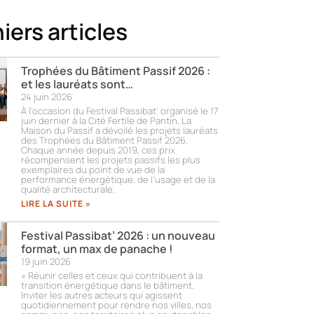
iers articles
Trophées du Bâtiment Passif 2026 :
et les lauréats sont…
24 juin 2026
À l’occasion du Festival Passibat’ organisé le 17
juin dernier à la Cité Fertile de Pantin, La
Maison du Passif a dévoilé les projets lauréats
des Trophées du Bâtiment Passif 2026.
Chaque année depuis 2019, ces prix
récompensent les projets passifs les plus
exemplaires du point de vue de la
performance énergétique, de l’usage et de la
qualité architecturale.
LIRE LA SUITE »
Festival Passibat’ 2026 : un nouveau
format, un max de panache !
19 juin 2026
« Réunir celles et ceux qui contribuent à la
transition énergétique dans le bâtiment.
Inviter les autres acteurs qui agissent
quotidiennement pour rendre nos villes, nos