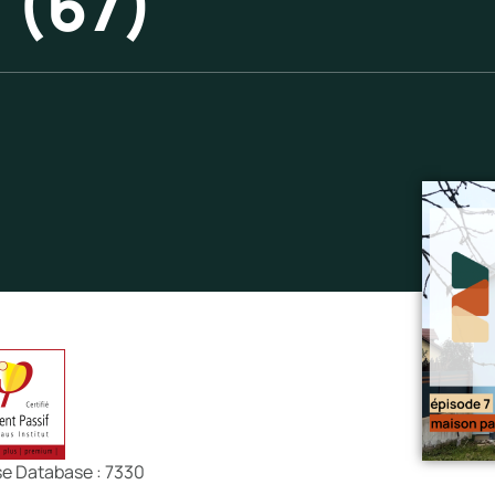
 (67)
se Database : 7330