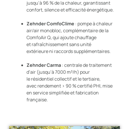
jusqu’à 96 % de la chaleur, garantissant
confort, silence et efficacité énergétique.
Zehnder ComfoClime
: pompe à chaleur
air/air monobloc, complémentaire de la
ComfoAir Q, qui ajoute chauffage
et
r
afraîchissement sans unité
exté
r
ieure ni
r
accords supplémentaires.
Zehnder Carma
: centrale de traitement
d’air (jusqu’à 7000 m³/h) pour
le
r
ésidentiel collectif et le tertiaire,
avec
r
endement > 90 % certifié PHI, mise
en service simplifiée et fabrication
française.