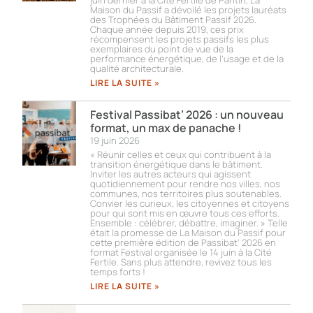
juin dernier à la Cité Fertile de Pantin, La
Maison du Passif a dévoilé les projets lauréats
des Trophées du Bâtiment Passif 2026.
Chaque année depuis 2019, ces prix
récompensent les projets passifs les plus
exemplaires du point de vue de la
performance énergétique, de l’usage et de la
qualité architecturale.
LIRE LA SUITE »
Festival Passibat’ 2026 : un nouveau
format, un max de panache !
19 juin 2026
« Réunir celles et ceux qui contribuent à la
transition énergétique dans le bâtiment.
Inviter les autres acteurs qui agissent
quotidiennement pour rendre nos villes, nos
communes, nos territoires plus soutenables.
Convier les curieux, les citoyennes et citoyens
pour qui sont mis en œuvre tous ces efforts.
Ensemble : célébrer, débattre, imaginer. » Telle
était la promesse de La Maison du Passif pour
cette première édition de Passibat’ 2026 en
format Festival organisée le 14 juin à la Cité
Fertile. Sans plus attendre, revivez tous les
temps forts !​
LIRE LA SUITE »