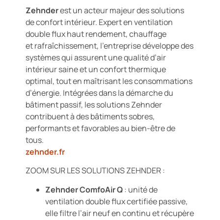
Zehnder
est un acteur majeur des solutions
de confort inté
r
ieur. Expert en ventilation
double flux haut
r
endement, chauffage
et
r
afraîchissement, l’entreprise développe des
systèmes qui assurent une qualité d’air
inté
r
ieur saine et un confort thermique
optimal, tout en maîtrisant les consommations
d’énergie. Intégrées dans la démarche du
bâtiment passif, les solutions Zehnder
contribuent à des bâtiments sobres,
performants et favorables au bien-être de
tous.
zehnder.fr
ZOOM SUR LES SOLUTIONS ZEHNDER :
Zehnder ComfoAir Q
: unité de
ventilation double flux certifiée passive,
elle filtre l’air neuf en continu et
r
écupè
r
e