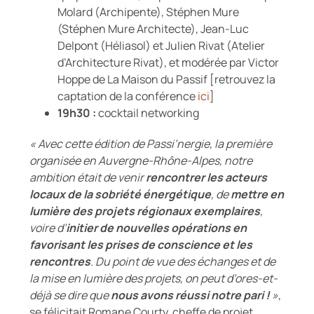
Molard (Archipente), Stéphen Mure
(Stéphen Mure Architecte), Jean-Luc
Delpont (Héliasol) et Julien Rivat (Atelier
d’Architecture Rivat), et modérée par Victor
Hoppe de La Maison du Passif [retrouvez la
captation de la conférence
ici
]
19h30 :
cocktail networking
« Avec cette édition de Passi’nergie, la première
organisée en Auvergne-Rhône-Alpes, notre
ambition était de venir
rencontrer les acteurs
locaux de la sobriété énergétique
, de
mettre en
lumière des projets régionaux exemplaires
,
voire d’
initier de nouvelles opérations en
favorisant les prises de conscience et les
rencontres
. Du point de vue des échanges et de
la mise en lumière des projets, on peut d’ores-et-
déjà se dire que
nous avons réussi notre pari !
»
,
se félicitait Romane Courty, cheffe de projet