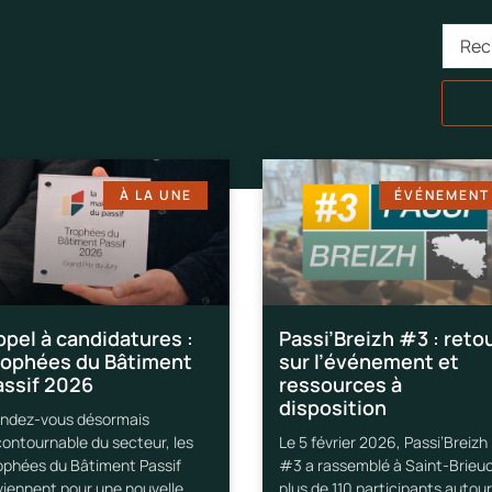
À LA UNE
ÉVÉNEMENT
ppel à candidatures :
Passi’Breizh #3 : reto
rophées du Bâtiment
sur l’événement et
assif 2026
ressources à
disposition
ndez-vous désormais
contournable du secteur, les
Le 5 février 2026, Passi’Breizh
ophées du Bâtiment Passif
#3 a rassemblé à Saint-Brieu
viennent pour une nouvelle
plus de 110 participants autour