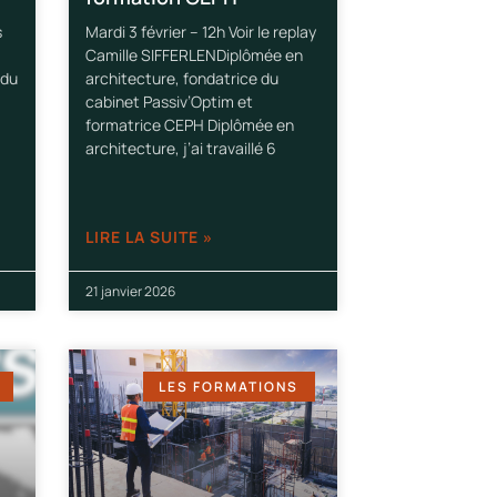
s
Mardi 3 février – 12h Voir le replay
Camille SIFFERLENDiplômée en
 du
architecture, fondatrice du
cabinet Passiv’Optim et
formatrice CEPH Diplômée en
architecture, j’ai travaillé 6
LIRE LA SUITE »
21 janvier 2026
LES FORMATIONS