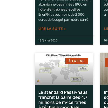
abandonné des années 1960 en
éd
hôtel d’entreprises labellisé
ou
EnerPHit avec moins de 2 000
à
euros de budget par mètre carré
LIRE LA SUITE »
LI
19 février 2026
16 
À LA UNE
Le standard Passivhaus
I
franchit la barre des 4,7
s
millions de m² certifiés
qu
à l’échelle mondiale
l