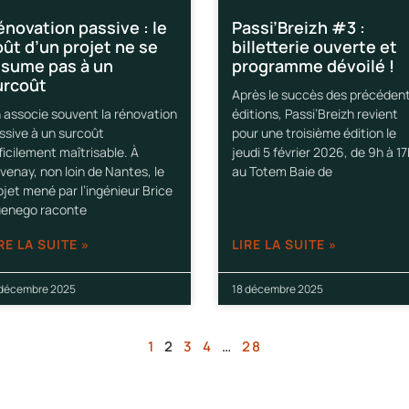
énovation passive : le
Passi’Breizh #3 :
ût d’un projet ne se
billetterie ouverte et
ésume pas à un
programme dévoilé !
urcoût
Après le succès des précéden
 associe souvent la rénovation
éditions, Passi’Breizh revient
ssive à un surcoût
pour une troisième édition le
fficilement maîtrisable. À
jeudi 5 février 2026, de 9h à 17
venay, non loin de Nantes, le
au Totem Baie de
ojet mené par l’ingénieur Brice
enego raconte
RE LA SUITE »
LIRE LA SUITE »
 décembre 2025
18 décembre 2025
1
2
3
4
…
28