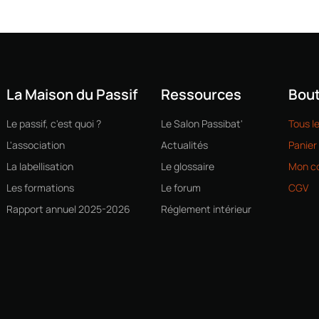
La Maison du Passif
Ressources
Bout
Le passif, c'est quoi ?
Le Salon Passibat'
Tous l
L'association
Actualités
Panier
La labellisation
Le glossaire
Mon c
Les formations
Le forum
CGV
Rapport annuel 2025-2026
Réglement intérieur