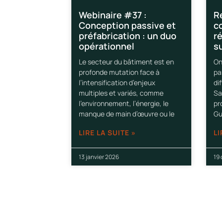
Webinaire #37 :
R
Conception passive et
co
préfabrication : un duo
r
opérationnel
s
Le secteur du bâtiment est en
On
profonde mutation face à
pa
l’intensification d’enjeux
di
multiples et variés, comme
Sa
l’environnement, l’énergie, le
pr
manque de main d’œuvre ou le
Gu
LIRE LA SUITE »
LI
13 janvier 2026
19