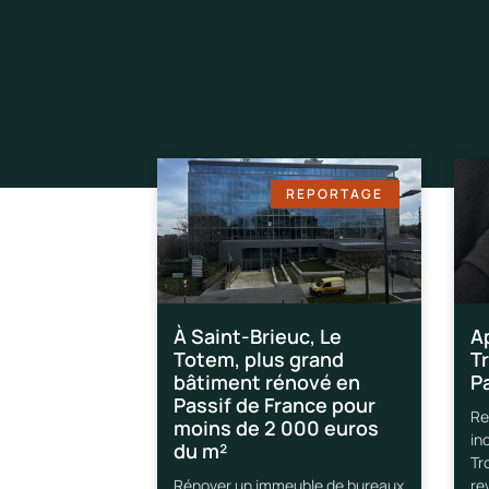
REPORTAGE
À Saint-Brieuc, Le
A
Totem, plus grand
T
bâtiment rénové en
P
Passif de France pour
Re
moins de 2 000 euros
in
du m²
Tr
Rénover un immeuble de bureaux
re