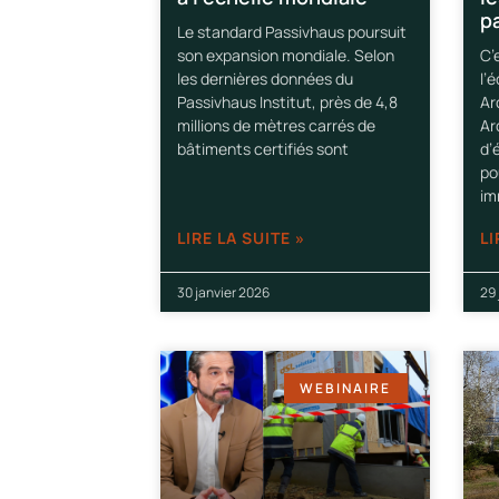
p
Le standard Passivhaus poursuit
son expansion mondiale. Selon
C’
les dernières données du
l’
Passivhaus Institut, près de 4,8
Ar
millions de mètres carrés de
Ar
bâtiments certifiés sont
d’
po
im
LIRE LA SUITE »
LI
30 janvier 2026
29 
WEBINAIRE