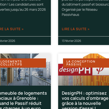
ition ! Les candidatures sont
du bâtiment passif et biosourc
vertes jusqu’au 26 mars 2026
Organisé par le Réseau
Passivhaus
RE LA SUITE »
LIRE LA SUITE »
février 2026
13 février 2026
LOGEMENTS
LA CONCEPTION
COLLECTIFS
PASSIVE
mmeuble de logements
DesignPH : optimisez
ociaux à Grenoble :
vos calculs d’ombrage
and le Passif réduit
grâce à la nouvelle
es charges à un euro
version d’essai !