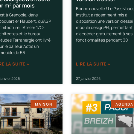
ar m² par mois
Bonne nouvelle ! Le Passivhau
est à Grenoble, dans
Institut a récemment mis à
écoquartier Flaubert, qu’ASP
disposition une version d’essai
chitecture, l’Atelier 17C-
module designPH, permettant
chitectes et le bureau
d’accéder gratuitement à ses
études Terranergie ont livré
fonctionnalités pendant 30
ur le bailleur Actis un
meuble de 56
RE LA SUITE »
LIRE LA SUITE »
janvier 2026
27 janvier 2026
MAISON
AGENDA