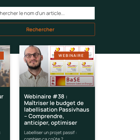
Rechercher
WEBINAIRE
ur
Webinaire #38 :
Maîtriser le budget de
labellisation Passivhaus
– Comprendre,
anticiper, optimiser
c
Labelliser un projet passif :
combien ça coûte ?