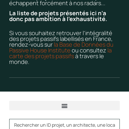
échappent forcément à nos radars...
La liste de projets présentés ici n’a
donc pas ambition à l’exhaustivité.
Si vous souhaitez retrouver l’intégralité
des projets passifs labellisés en France,
rendez-vous sur
la Base de Données du
Passive House Institute
ou consultez
la
carte des projets passifs
à travers le
monde.
ÉTABLISSEMENTS DE SOIN ET D’ENSEIGNEMENT