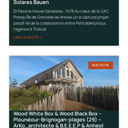
Solares Bauen
ID Passive House Database : 7478 Au cœur de la ZAC
Presqu’Île de Grenoble se dresse un sculptural projet
passif né de la collaboration entre Petitdidierprioux,
l’agence A Trois et
LIRE LA SUITE »
MAISON
Wood White Box & Wood Black Box –
Plounéour-Brignogan-plages (29) –
ArKo_architecte & B.E.E.E.P & Anheol