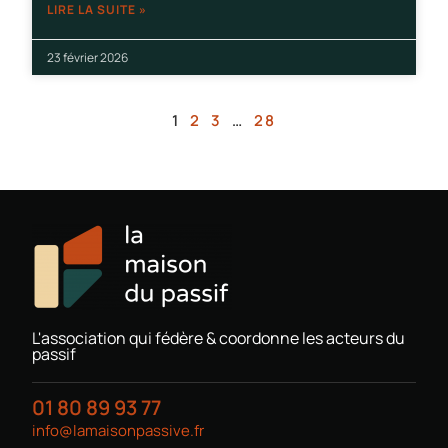
LIRE LA SUITE »
23 février 2026
1
2
3
…
28
L'association qui fédère & coordonne les acteurs du
passif
01 80 89 93 77
info@lamaisonpassive.fr